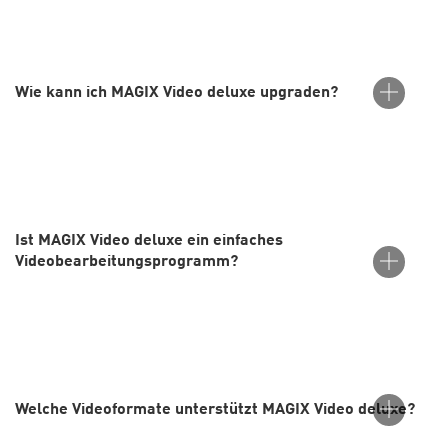
MAGIX Video deluxe ist eine intuitive Videosoftware, ideal für
Einsteiger*innen und Fortgeschrittene. Du kannst Videos und
Ton bearbeiten sowie Effekte, Übergänge und Titel hinzufügen
Wie kann ich MAGIX Video deluxe upgraden?
– alles in einem einzigen Programm.
Du kannst direkt über die MAGIX-Website upgraden. Wähle
einfach deine Wunschversion in der Bestellbox aus und folge
den Anweisungen Schritt für Schritt.
Ist MAGIX Video deluxe ein einfaches
Videobearbeitungsprogramm?
Ja, MAGIX Video deluxe gehört zu den benutzerfreundlichsten
Videobearbeitungsprogrammen überhaupt. Dank der intuitiven
Oberfläche, des praktischen Drag-and-drop-Konzepts und der
Welche Videoformate unterstützt MAGIX Video deluxe?
sofort einsatzbereiten Vorlagen ist es perfekt für
Einsteiger*innen geeignet.