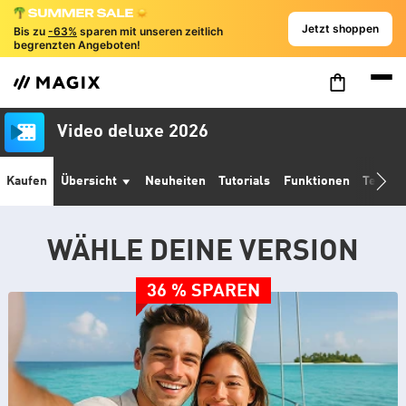
Jetzt shoppen
Bis zu
-63%
sparen mit unseren zeitlich
begrenzten Angeboten!
Video deluxe 2026
Kaufen
Übersicht
Neuheiten
Tutorials
Funktionen
Techni
WÄHLE DEINE VERSION
36 % SPAREN