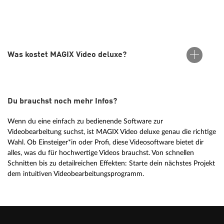
MAGIX Video deluxe unterstützt alle gängigen Formate,
darunter MP4, AVI, MOV und viele mehr. Weitere Infos
findest du unter den technischen Daten.
Was kostet MAGIX Video deluxe?
Du brauchst noch mehr Infos?
Infos zu den Preisen findest du ganz einfach oben in der
Bestellbox.
Wenn du eine einfach zu bedienende Software zur
Videobearbeitung suchst, ist MAGIX Video deluxe genau die richtige
Wahl. Ob Einsteiger*in oder Profi, diese Videosoftware bietet dir
alles, was du für hochwertige Videos brauchst. Von schnellen
Schnitten bis zu detailreichen Effekten: Starte dein nächstes Projekt
dem intuitiven Videobearbeitungsprogramm.