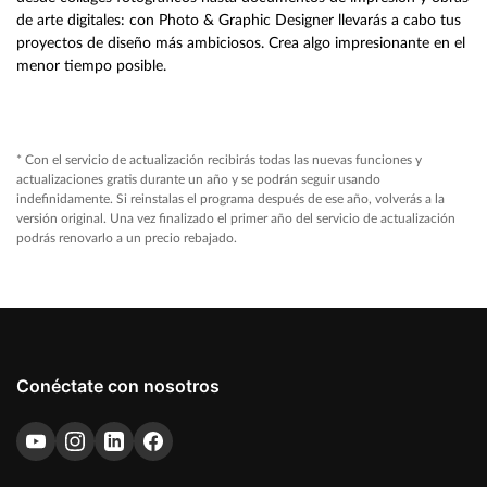
de arte digitales: con Photo & Graphic Designer llevarás a cabo tus
proyectos de diseño más ambiciosos. Crea algo impresionante en el
menor tiempo posible.
* Con el servicio de actualización recibirás todas las nuevas funciones y
actualizaciones gratis durante un año y se podrán seguir usando
indefinidamente. Si reinstalas el programa después de ese año, volverás a la
versión original. Una vez finalizado el primer año del servicio de actualización
podrás renovarlo a un precio rebajado.
Conéctate con nosotros