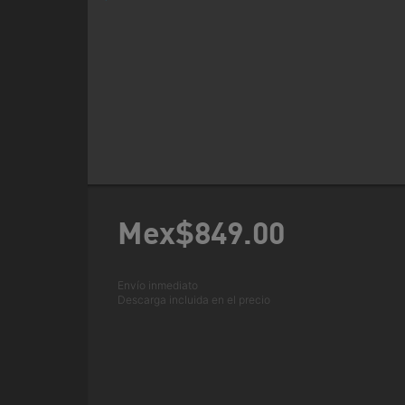
Mex$849.
00
Envío inmediato
Descarga incluida en el precio