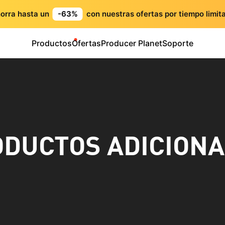
orra hasta un
-63%
con nuestras ofertas por tiempo limit
Productos
Ofertas
Producer Planet
Soporte
DUCTOS ADICION