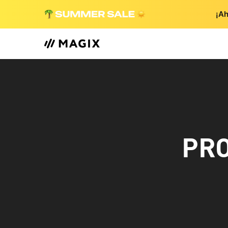
¡Ah
PRO