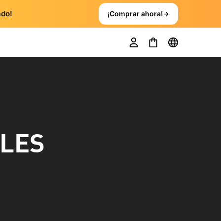
ado!
¡Comprar ahora!
→
ALES