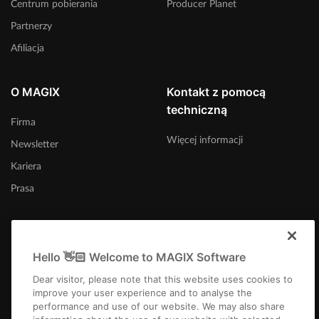
Centrum pobierania
Producer Planet
Partnerzy
Afiliacja
O MAGIX
Kontakt z pomocą
techniczną
Firma
Więcej informacji
Newsletter
Kariera
Prasa
Hello 👋🏻 Welcome to MAGIX Software
Polska
Dear visitor, please note that this website uses cookies to
improve your user experience and to analyse the
performance and use of our website. We may also share