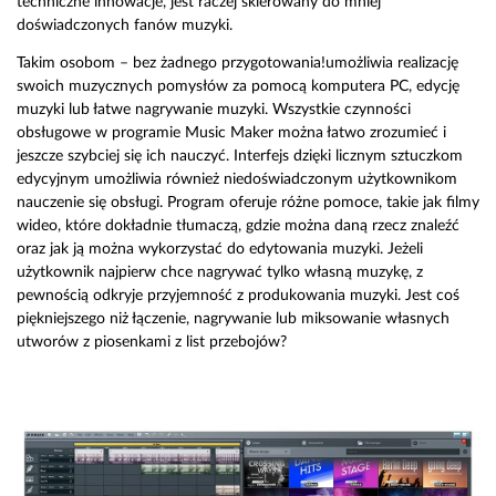
techniczne innowacje, jest raczej skierowany do mniej
doświadczonych fanów muzyki.
Takim osobom – bez żadnego przygotowania!umożliwia realizację
swoich muzycznych pomysłów za pomocą komputera PC, edycję
muzyki lub łatwe nagrywanie muzyki. Wszystkie czynności
obsługowe w programie Music Maker można łatwo zrozumieć i
jeszcze szybciej się ich nauczyć. Interfejs dzięki licznym sztuczkom
edycyjnym umożliwia również niedoświadczonym użytkownikom
nauczenie się obsługi. Program oferuje różne pomoce, takie jak filmy
wideo, które dokładnie tłumaczą, gdzie można daną rzecz znaleźć
oraz jak ją można wykorzystać do edytowania muzyki. Jeżeli
użytkownik najpierw chce nagrywać tylko własną muzykę, z
pewnością odkryje przyjemność z produkowania muzyki. Jest coś
piękniejszego niż łączenie, nagrywanie lub miksowanie własnych
utworów z piosenkami z list przebojów?