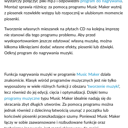
wystarczy połączyć pliki mp3 i odpowiedni
program do nagrywania
.
Montaż sprawia różnicę: za pomocą programu Music Maker wytnij
z piosenek rozwlekłe wstępy lub rozpocznij w ulubionym momencie
piosenki.
Tworzenie własnych mieszanek na płytach CD na kolejną imprezę
nie stanowi dla tego programu problemu. Aby przed
wyeksportowaniem jeszcze edytować własną muzykę, można
kilkoma kliknięciami dodać własne efekty, piosenki lub dźwięki.
Odkryj program do nagrywania muzyki.
Funkcja nagrywania muzyki w programie
Music Maker
działa
znakomicie. Klasyk wśród programów muzycznych jest nie tylko
wyposażony w wiele różnych funkcji z obszaru '
tworzenie muzyki
',
lecz również do jej edycji, cięcia i optymalizacji. Dzięki temu
programy muzyczne
typu Music Maker idealnie nadają się do
skracania zbyt długich utworów. Za pomocą programu można
jednak również z dziecinną łatwością usunąć z początku lub
końcówki piosenki przeszkadzające szumy. Ponieważ Music Maker
łączy w sobie zaawansowane i rozbudowane funkcje oraz