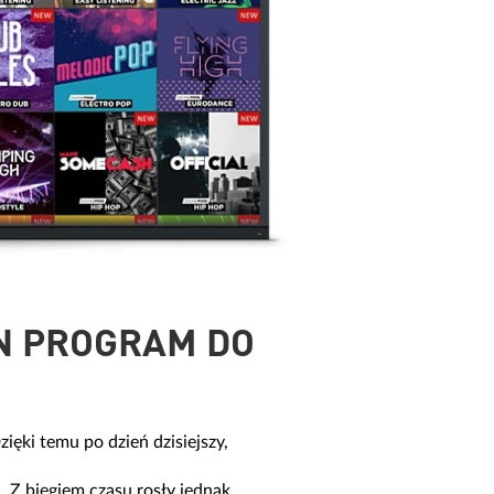
EN PROGRAM DO
ęki temu po dzień dzisiejszy,
 Z biegiem czasu rosły jednak