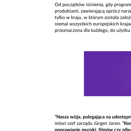
Od początków istnienia, gdy progra
produktami, zawierającą oprócz narzę
tylko w kraju, w którym została założ
niemal wszystkich europejskich kraja
przeznaczona dla każdego, do użytku
"Nasza wizja, polegająca na udostę
mówi szef zarządu Jürgen Jaron.
"Ko
poprawianie muzyki, filmów czy zdję