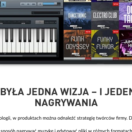
BYŁA JEDNA WIZJA – I JED
NAGRYWANIA
ogii, w produktach można odnaleźć strategię twórców firmy. Dzi
sposób nagrywać muzykę i edytować pliki w różnych formatach.