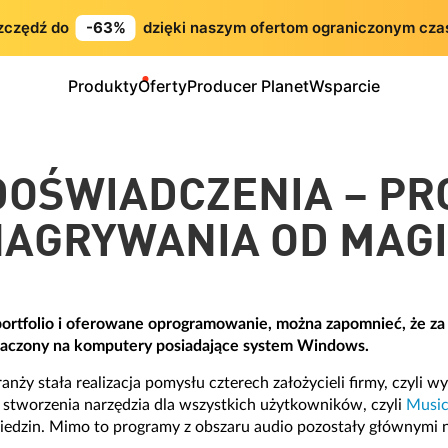
zczędź do
-63%
dzięki naszym ofertom ograniczonym cza
Produkty
Oferty
Producer Planet
Wsparcie
DOŚWIADCZENIA – P
AGRYWANIA OD MAG
portfolio i oferowane oprogramowanie, można zapomnieć, że z
naczony na komputery posiadające system Windows.
ży stała realizacja pomysłu czterech założycieli firmy, czyli w
 stworzenia narzędzia dla wszystkich użytkowników, czyli
Music
ziedzin. Mimo to programy z obszaru audio pozostały głównymi