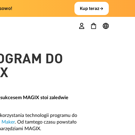
sowo!
Kup teraz
→
ROGRAM DO
IX
a sukcesem MAGIX stoi zaledwie
ykorzystania technologii programu do
 Maker
. Od tamtego czasu powstało
 narzędziami MAGIX.