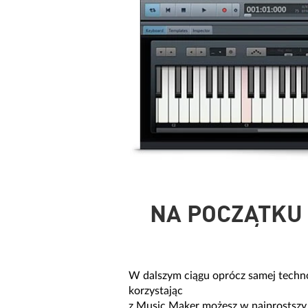
NA POCZĄTKU 
W dalszym ciągu oprócz samej technol
korzystając
z Music Maker możesz w najprostszy 