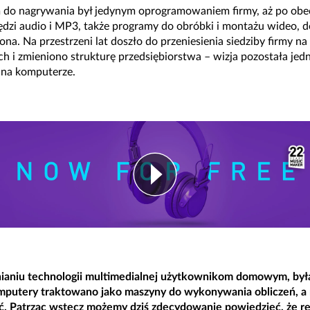
m do nagrywania był jedynym oprogramowaniem firmy, aż po obe
dzi audio i MP3, także programy do obróbki i montażu wideo, do
ona. Na przestrzeni lat doszło do przeniesienia siedziby firmy na
ch i zmieniono strukturę przedsiębiorstwa – wizja pozostała je
 na komputerze.
pnianiu technologii multimedialnej użytkownikom domowym, by
mputery traktowano jako maszyny do wykonywania obliczeń, a n
ć. Patrząc wstecz możemy dziś zdecydowanie powiedzieć, że rea