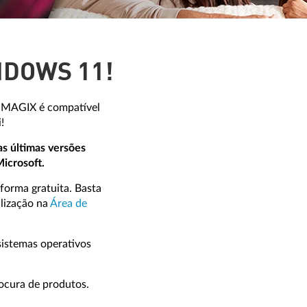
NDOWS 11!
 MAGIX é compatível
!
s últimas versões
icrosoft.
 forma gratuita. Basta
alização na
Área de
sistemas operativos
rocura de produtos.