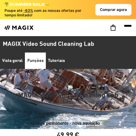
Comprar agora
Poupe até
-63%
com as nossas ofertas por
tempo limitado!
MAGIX Video Sound Cleaning Lab
Vista geral
Funções
Tutoriais
MAGIX Video Sound Cleaning Lab
Seus vídeos com uma sonoridade totalmente nova
Selecione uma opção de compra:
Licença permanente - nova aquisição
49,
99
€