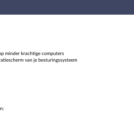
 op minder krachtige computers
uratiescherm van je besturingssysteem
n: