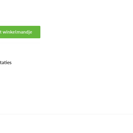
et winkelmandje
taties