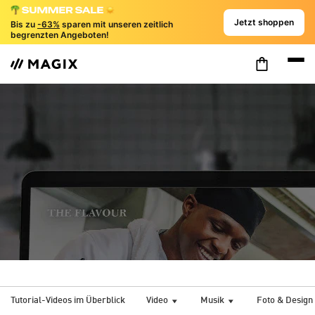
Jetzt shoppen
Bis zu
-63%
sparen mit unseren zeitlich
begrenzten Angeboten!
Tutorial-Videos im Überblick
Video
Musik
Foto & Design