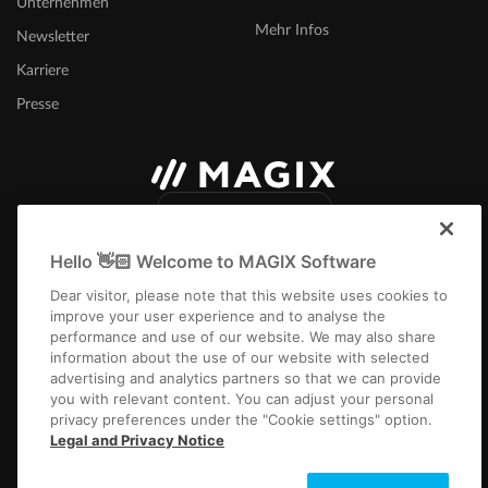
Unternehmen
Mehr Infos
Newsletter
Karriere
Presse
Deutschland
Hello 👋🏻 Welcome to MAGIX Software
Dear visitor, please note that this website uses cookies to
improve your user experience and to analyse the
performance and use of our website. We may also share
information about the use of our website with selected
Impressum
AGB
Gewinnspiel AGB
Datenschutz
Cookie-Einstellungen
advertising and analytics partners so that we can provide
EULA
Zahlung / Versand
Vertrag kündigen
Widerruf
you with relevant content. You can adjust your personal
privacy preferences under the "Cookie settings" option.
Copyright © 2003-2026 MAGIX. Die genannten Produktnamen können
Legal and Privacy Notice
eingetragene Marken der jeweiligen Eigentümer sein.
Alle Preisangaben inkl. gesetzl. MwSt. Für Versandprodukte können zusätzliche