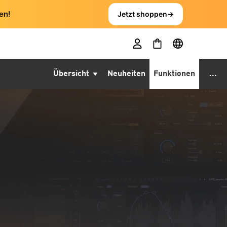
en!
Jetzt shoppen
→
Übersicht
Neuheiten
Funktionen
...