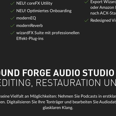
Export Wizard
NEU! coreFX Utility
oder Amazon 
NEU! Optimiertes Onboarding
nach ACX-Sta
modernEQ
Redesigned Vi
modernReverb
wizardFX Suite mit professionellen
Effekt-Plug-ins
UND FORGE AUDIO STUDIO
EDITING, RESTAURATION U
e Vielfalt an Möglichkeiten: Nehmen Sie Podcasts in erstklassi
ten. Digitalisieren Sie Ihre Tonträger und bearbeiten Sie Audioda
glasklaren Klang.