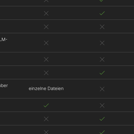
ALM-
n
über
einzelne Dateien