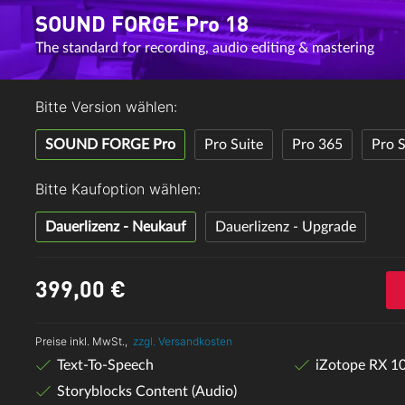
SOUND FORGE Pro 18
The standard for recording, audio editing & mastering
Bitte Version wählen:
SOUND FORGE Pro
Pro Suite
Pro 365
Pro S
Bitte Kaufoption wählen:
Dauerlizenz - Neukauf
Dauerlizenz - Upgrade
399,
00
€
Preise inkl. MwSt.,
zzgl. Versandkosten
Text-To-Speech
iZotope RX 1
Storyblocks Content (Audio)