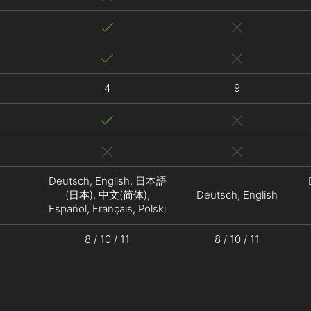
4
9
Deutsch, English, 日本語
(日本), 中文(简体),
Deutsch, English
Español, Français, Polski
8 / 10 / 11
8 / 10 / 11