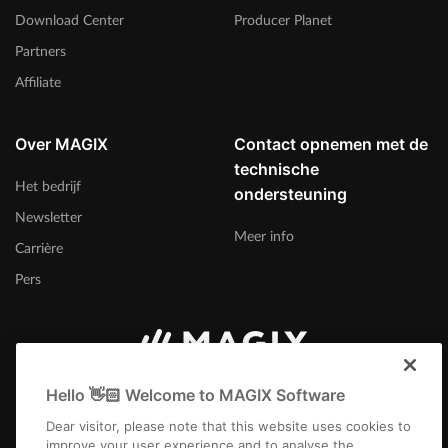
Download Center
Producer Planet
Partners
Affiliate
Over MAGIX
Contact opnemen met de
technische
Het bedrijf
ondersteuning
Newsletter
Meer info
Carrière
Pers
Nederland
Hello 👋🏻 Welcome to MAGIX Software
Dear visitor, please note that this website uses cookies to
improve your user experience and to analyse the