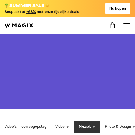
Nu kopen
Bespaar tot
-63%
met onze tijdelijke deals!
Video's in een oogopslag
Video
Muziek
Photo & Design