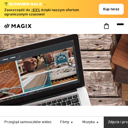
Kup teraz
Zaoszczędź do
-63%
dzięki naszym ofertom
ograniczonym czasowo!
Przegląd samouczków wideo
Filmy
Muzyka
Zdjęcia i pr