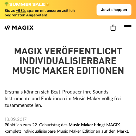
Jetzt shoppen
Bis zu
-63%
sparen mit unseren zeitlich
begrenzten Angeboten!
MAGIX VERÖFFENTLICHT
INDIVIDUALISIERBARE
MUSIC MAKER EDITIONEN
Erstmals können sich Beat-Producer ihre Sounds,
Instrumente und Funktionen im Music Maker völlig frei
zusammenstellen.
13.09.2017
Pünktlich zum 22. Geburtstag des
Music Maker
bringt MAGIX
komplett individualisierbare Music Maker Editionen auf den Markt.