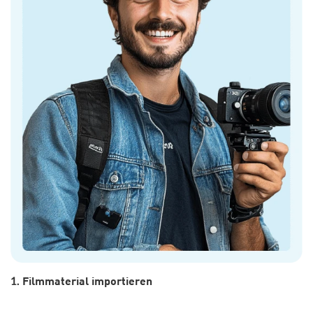
1.
Filmmaterial importieren