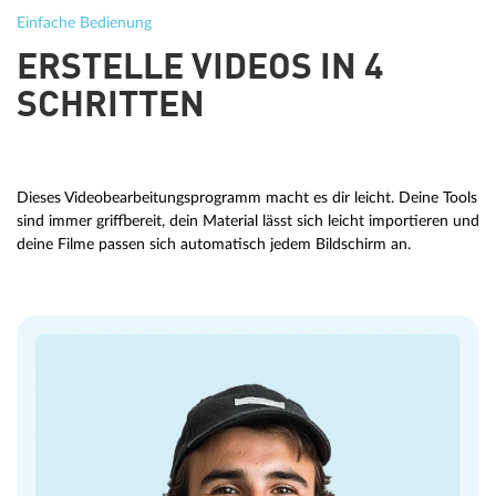
Einfache Bedienung
ERSTELLE VIDEOS IN 4
SCHRITTEN
Dieses Videobearbeitungsprogramm macht es dir leicht. Deine Tools
sind immer griffbereit, dein Material lässt sich leicht importieren und
deine Filme passen sich automatisch jedem Bildschirm an.