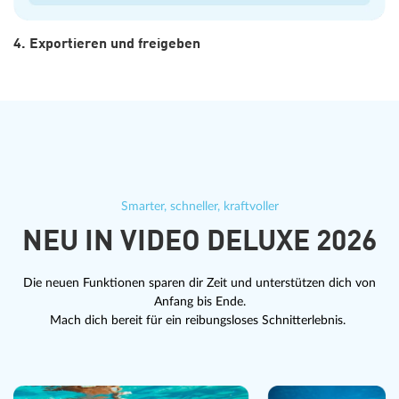
4. Exportieren und freigeben
Smarter, schneller, kraftvoller
NEU IN VIDEO DELUXE 2026
Die neuen Funktionen sparen dir Zeit und unterstützen dich von
Anfang bis Ende.
Mach dich bereit für ein reibungsloses Schnitterlebnis.