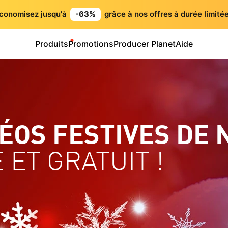
conomisez jusqu'à
-63%
grâce à nos offres à durée limitée
Produits
Promotions
Producer Planet
Aide
ÉOS FESTIVES DE N
 ET GRATUIT !