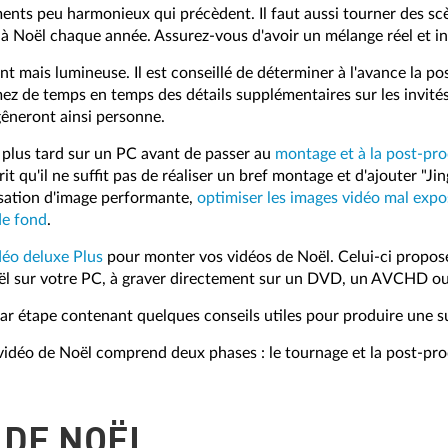
ents peu harmonieux qui précèdent. Il faut aussi tourner des scè
 à Noël chaque année. Assurez-vous d'avoir un mélange réel et int
t mais lumineuse. Il est conseillé de déterminer à l'avance la pos
ez de temps en temps des détails supplémentaires sur les invités, 
gêneront ainsi personne.
 plus tard sur un PC avant de passer au
montage et à la post-pr
sprit qu'il ne suffit pas de réaliser un bref montage et d'ajouter "
isation d'image performante,
optimiser les images vidéo mal exp
de fond
.
éo deluxe Plus
pour monter vos vidéos de Noël. Celui-ci propos
Noël sur votre PC, à graver directement sur un DVD, un AVCHD ou
par étape contenant quelques conseils utiles pour produire une s
 vidéo de Noël comprend deux phases : le tournage et la post-p
 DE NOËL