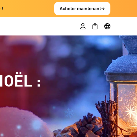
 !
Acheter maintenant
→
OËL :