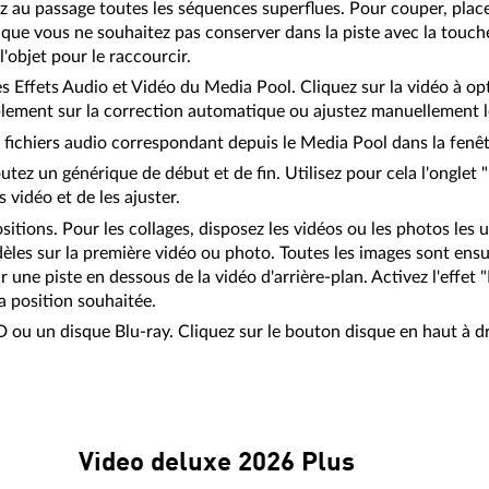
z au passage toutes les séquences superflues. Pour couper, placez
 que vous ne souhaitez pas conserver dans la piste avec la touch
l'objet pour le raccourcir.
es Effets Audio et Vidéo du Media Pool. Cliquez sur la vidéo à opt
plement sur la correction automatique ou ajustez manuellement le
ichiers audio correspondant depuis le Media Pool dans la fenêtr
outez un générique de début et de fin. Utilisez pour cela l'onglet
vidéo et de les ajuster.
itions. Pour les collages, disposez les vidéos ou les photos les un
èles sur la première vidéo ou photo. Toutes les images sont ens
une piste en dessous de la vidéo d'arrière-plan. Activez l'effet "
la position souhaitée.
u un disque Blu-ray. Cliquez sur le bouton disque en haut à dro
Video deluxe 2026 Plus