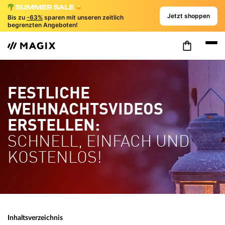
Jetzt shoppen
Bis zu
-63%
sparen mit unseren zeitlich
begrenzten Angeboten!
FESTLICHE
WEIHNACHTSVIDEOS
ERSTELLEN:
SCHNELL, EINFACH UND
KOSTENLOS!
Inhaltsverzeichnis