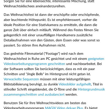
Sorgen Sie für eine lebensechte, interessante Mischung, statt
Weihnachtsklischees aneinanderzureihen.
Das Weihnachtsfest ist dann der erschöpfte oder erschöpfende,
aber leuchtende Höhepunkt. Es ist empfehlenswert, vorher die
ideale Position für eine Stativkamera zu ermitteln, die dann die
ganze Zeit über einfach mitläuft. Während des Festes filmen Sie
gelegentlich mit einer unauffälligen Handkamera zusätzliche
Detailaufnahmen von den Gästen, dem Essen oder was sonst so
passiert. So stören Ihre Aufnahmen nicht.
Das gedrehte Filmmaterial ("Footage") wird nach dem
Weihnachtsfest in Ruhe am PC gesichtet und mit einem
geeigneten
Videobearbeitungsprogramm geschnitten
und nachbearbeitet. Bei
der Software sollten Sie berücksichtigen, dass es mit ein paar
Schnitten und "Jingle Bells" im Hintergrund nicht getan ist.
Verwackelte Sequenzen
müssen mit einer leistungsfähigen
Bildstabilisierung beruhigt, zu dunkle
Videobilder aufgehellt
, Titel in
stilvoller Schrift eingeblendet, die O-Töne und die
Hintergrundmusik
zusammengeschnitten und ausbalanciert
werden.
Benutzen Sie für Ihre Weihnachtsvideos am besten das
Videobearbeitungsprogram
MAGIX Video deluxe Plus
. Es bietet