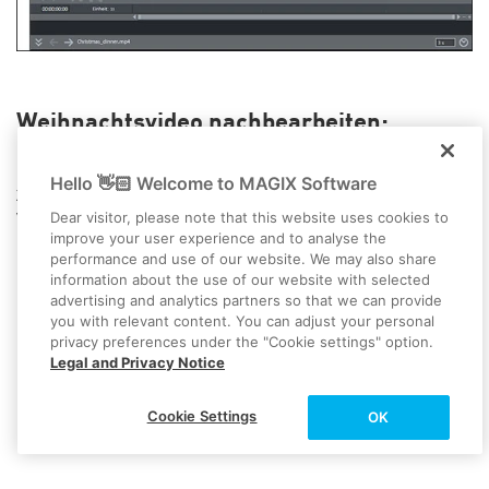
Weihnachtsvideo nachbearbeiten:
Bildqualität und Filmästhetik
Hello 👋🏻 Welcome to MAGIX Software
Zum Schluss kümmern Sie sich noch um die Ästhetik Ihres
Dear visitor, please note that this website uses cookies to
Weihnachtsvideos und optimieren bei Bedarf die Bildqualität.
improve your user experience and to analyse the
Wählen Sie im Projektfenster ein Video oder Foto aus, öffnen Sie
performance and use of our website. We may also share
den Effekte-Reiter im Media Pool und suchen Sie einen
information about the use of our website with selected
passenden Effekt. Nutzen Sie auch die bequemen 1-Klick-
advertising and analytics partners so that we can provide
Optimierungsfunktionen in den Effekten "Helligkeit/Kontrast"
you with relevant content. You can adjust your personal
und "Farbe".
privacy preferences under the "Cookie settings" option.
Legal and Privacy Notice
Zittrige oder verwackelte Bilder begradigen Sie mit der "VEGAS
Video Stabilization". Diese Bildstabilisierung befindet sich
ebenfalls in den Videoeffekten.
Cookie Settings
OK