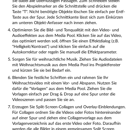
Sie dabei alle überflüssigen Passagen. Zum Schneiden stellen
Sie den Abspielmarker an die Schnittstelle und drücken die
Taste "T". Nicht benötigte Objekte löschen Sie einfach per Entf-
Taste aus der Spur. Jede Schnittkante lässt sich zum Einkürzen
am unteren Objekt-Anfasser nach innen ziehen.
Optimieren Sie die Bild- und Tonqualität mit den Video- und
Audioeffekten aus dem Media Pool. Klicken Sie auf das Video,
das optimiert werden soll, öffnen Sie einen Effektdialog (z.B.
"Helligkeit/Kontrast") und klicken Sie einfach auf die
Autokorrektur oder regeln Sie manuell die Effektparameter.
Sorgen Sie für weihnachtliche Musik. Ziehen Sie Audiodateien
mit Weihnachtsmusik aus dem Media Pool ins Projektfenster
und kürzen Sie sie bei Bedarf ein.
Blenden Sie festliche Schriften ein und rahmen Sie Ihr
Weihnachtsvideo mit einem Vor- und Abspann. Nutzen Sie
dafür die "Vorlagen" aus dem Media Pool. Ziehen Sie die
Vorlagen einfach per Drag & Drop auf eine Spur unter die
Videoszenen und passen Sie sie an.
Erzeugen Sie Split-Screen-Collagen und Overlay-Einblendungen.
Für Collagen ordnen Sie die Videos oder Fotos hintereinander
auf einer Spur und ziehen eine Collagenvorlage aus dem
Vorlagenverzeichnis auf das erste Video oder Foto. Daraufhin
werden die alle Bilder in einem gemeinsamen Split Screen