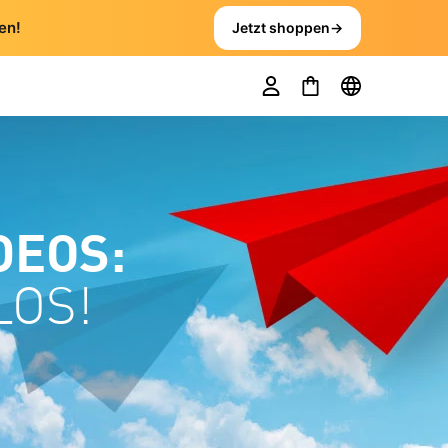
en!
Jetzt shoppen
→
DEOS:
LOS!