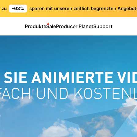
s zu
-63%
sparen mit unseren zeitlich begrenzten Angebot
Produkte
Sale
Producer Planet
Support
SIE ANIMIERTE VI
FACH UND KOSTEN