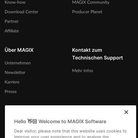
Know-how
MAGIX Community
Download Center
Producer Planet
Partner
Affiliate
Über MAGIX
Kontakt zum
Technischen Support
Unternehmen
Mehr Infos
Newsletter
Karriere
Presse
Hello 👋🏻 Welcome to MAGIX Software
Österreich
Dear visitor, please note that this website uses cookies to
improve your user experience and to analyse the