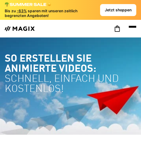
Jetzt shoppen
Bis zu
-63%
sparen mit unseren zeitlich
begrenzten Angeboten!
SO ERSTELLEN SIE
ANIMIERTE VIDEOS:
SCHNELL, EINFACH UND
KOSTENLOS!