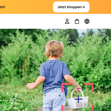
en!
Jetzt shoppen
→