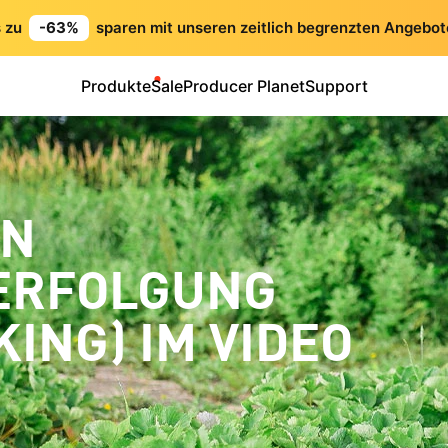
s zu
-63%
sparen mit unseren zeitlich begrenzten Angebot
Produkte
Sale
Producer Planet
Support
ON
ERFOLGUNG
ING) IM VIDEO