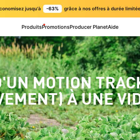
conomisez jusqu'à
-63%
grâce à nos offres à durée limitée
Produits
Promotions
Producer Planet
Aide
D'UN MOTION TRAC
VEMENT) À UNE VI