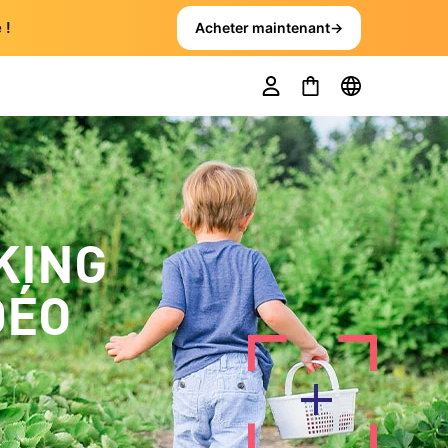
 !
Acheter maintenant
→
KING
DÉO