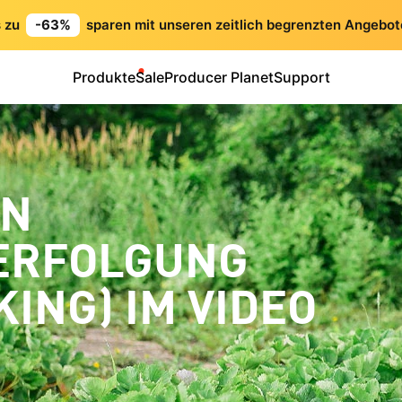
s zu
-63%
sparen mit unseren zeitlich begrenzten Angebot
Produkte
Sale
Producer Planet
Support
ON
ERFOLGUNG
ING) IM VIDEO