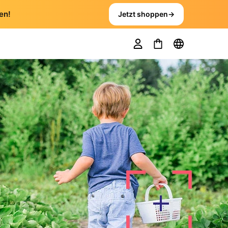
en!
Jetzt shoppen
→