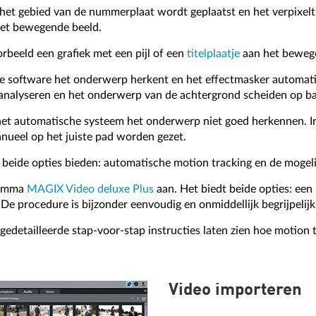
het gebied van de nummerplaat wordt geplaatst en het verpixelt.
het bewegende beeld.
beeld een grafiek met een pijl of een
titelplaatje
aan het bewege
 de software het onderwerp herkent en het effectmasker automa
nalyseren en het onderwerp van de achtergrond scheiden op bas
 het automatische systeem het onderwerp niet goed herkennen. I
ueel op het juiste pad worden gezet.
eide opties bieden: automatische motion tracking en de mogelij
ramma
MAGIX Video deluxe Plus
aan. Het biedt beide opties: een
De procedure is bijzonder eenvoudig en onmiddellijk begrijpelijk
n gedetailleerde stap-voor-stap instructies laten zien hoe motio
Video importeren