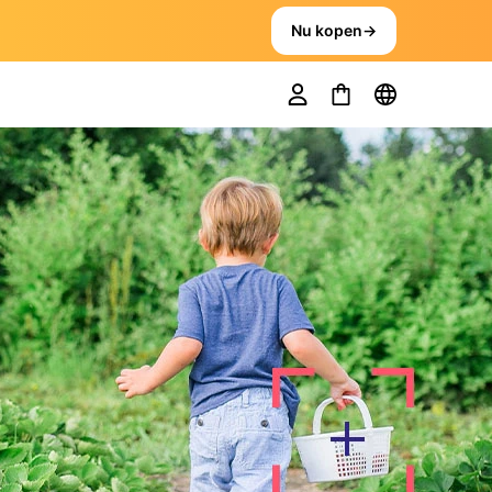
Nu kopen
→