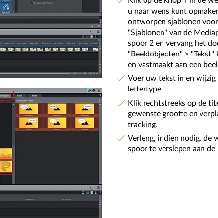
Klik op de knop T in de 
u naar wens kunt opmaken 
ontworpen sjablonen voor t
"Sjablonen" van de Mediapo
spoor 2 en vervang het doo
"Beeldobjecten" > "Tekst" 
en vastmaakt aan een beel
Voer uw tekst in en wijzi
lettertype.
Klik rechtstreeks op de ti
gewenste grootte en verpl
tracking.
Verleng, indien nodig, de 
spoor te verslepen aan de