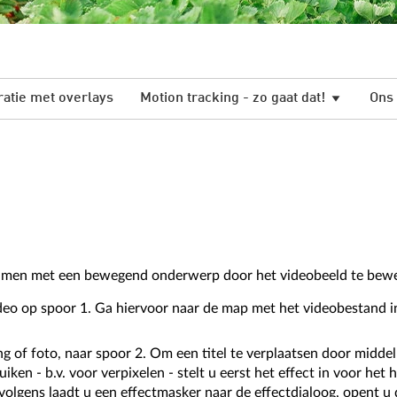
ratie met overlays
Motion tracking - zo gaat dat!
Ons 
 samen met een bewegend onderwerp door het videobeeld te beweg
o op spoor 1. Ga hiervoor naar de map met het videobestand i
ng of foto, naar spoor 2. Om een titel te verplaatsen door middel
en - b.v. voor verpixelen - stelt u eerst het effect in voor het h
olgens laadt u een effectmasker naar de effectdialoog, opent u d