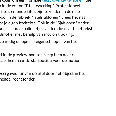
werkbalk om een normale
tekst-overlay te maken
, die
in de editor "Titelbewerking". Professioneel
itels en ondertitels zijn te vinden in de map
ol in de rubriek "Titelsjablonen". Sleep het naar
r je eigen titeltekst. Ook in de "Sjablonen" onder
kunt u spraakballonetjes vinden die u vult met tekst
dmotief met behulp van motion tracking.
g zo nodig de opmaakeigenschappen van het
tel in de previewmonitor, sleep hem naar de
aats hem naar de startpositie voor de motion
weergaveduur van de titel door het object in het
 hendel rechtsonder.