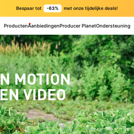
Bespaar tot
-63%
met onze tijdelijke deals!
Producten
Aanbiedingen
Producer Planet
Ondersteuning
N MOTION
EN VIDEO