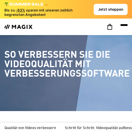
Jetzt shoppen
Bis zu
-63%
sparen mit unseren zeitlich
begrenzten Angeboten!
SO VERBESSERN SIE DIE
VIDEOQUALITÄT MIT
VERBESSERUNGSSOFTWARE
Qualität von Videos verbessern
Schritt für Schritt: Videoqualität aufbes