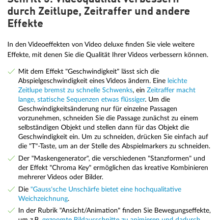
durch Zeitlupe, Zeitraffer und andere
Effekte
In den Videoeffekten von Video deluxe finden Sie viele weitere
Effekte, mit denen Sie die Qualität Ihrer Videos verbessern können.
Mit dem Effekt "Geschwindigkeit" lässt sich die
Abspielgeschwindigkeit eines Videos ändern. Eine
leichte
Zeitlupe bremst zu schnelle Schwenks
, ein
Zeitraffer macht
lange, statische Sequenzen etwas flüssiger
. Um die
Geschwindigkeitsänderung nur für einzelne Passagen
vorzunehmen, schneiden Sie die Passage zunächst zu einem
selbständigen Objekt und stellen dann für das Objekt die
Geschwindigkeit ein. Um zu schneiden, drücken Sie einfach auf
die "T"-Taste, um an der Stelle des Abspielmarkers zu schneiden.
Der "Maskengenerator", die verschiedenen "Stanzformen" und
der Effekt "Chroma Key" ermöglichen das kreative Kombinieren
mehrerer Videos oder Bilder.
Die
"Gauss'sche Unschärfe bietet eine hochqualitative
Weichzeichnung
.
In der Rubrik "Ansicht/Animation" finden Sie Bewegungseffekte,
um z.B.
gezoomte Bildausschnitte zu animieren und dadurch