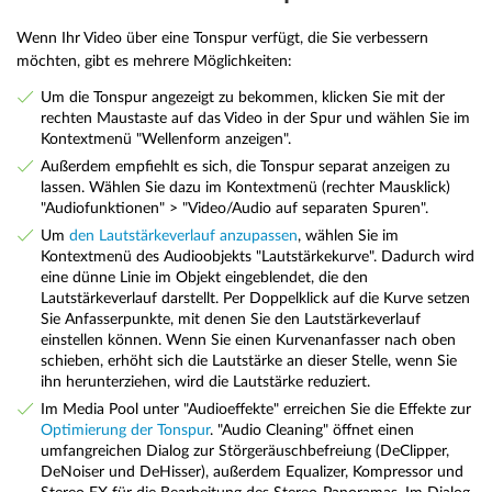
Wenn Ihr Video über eine Tonspur verfügt, die Sie verbessern
möchten, gibt es mehrere Möglichkeiten:
Um die Tonspur angezeigt zu bekommen, klicken Sie mit der
rechten Maustaste auf das Video in der Spur und wählen Sie im
Kontextmenü "Wellenform anzeigen".
Außerdem empfiehlt es sich, die Tonspur separat anzeigen zu
lassen. Wählen Sie dazu im Kontextmenü (rechter Mausklick)
"Audiofunktionen" > "Video/Audio auf separaten Spuren".
Um
den Lautstärkeverlauf anzupassen
, wählen Sie im
Kontextmenü des Audioobjekts "Lautstärkekurve". Dadurch wird
eine dünne Linie im Objekt eingeblendet, die den
Lautstärkeverlauf darstellt. Per Doppelklick auf die Kurve setzen
Sie Anfasserpunkte, mit denen Sie den Lautstärkeverlauf
einstellen können. Wenn Sie einen Kurvenanfasser nach oben
schieben, erhöht sich die Lautstärke an dieser Stelle, wenn Sie
ihn herunterziehen, wird die Lautstärke reduziert.
Im Media Pool unter "Audioeffekte" erreichen Sie die Effekte zur
Optimierung der Tonspur
. "Audio Cleaning" öffnet einen
umfangreichen Dialog zur Störgeräuschbefreiung (DeClipper,
DeNoiser und DeHisser), außerdem Equalizer, Kompressor und