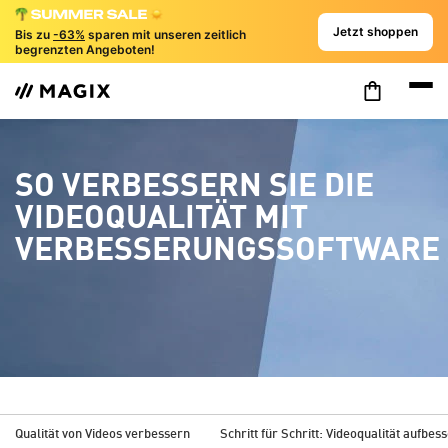
Jetzt shoppen
Bis zu
-63%
sparen mit unseren zeitlich
begrenzten Angeboten!
SO VERBESSERN SIE DIE
VIDEOQUALITÄT MIT
VERBESSERUNGSSOFTWARE
Qualität von Videos verbessern
Schritt für Schritt: Videoqualität aufbes