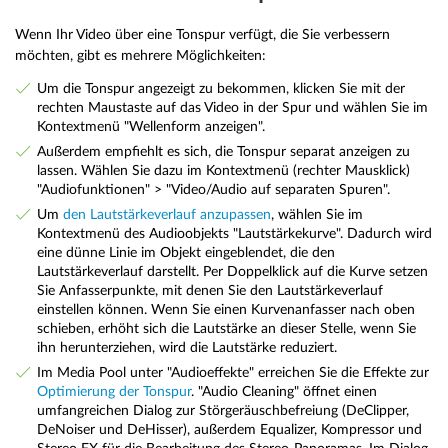
Wenn Ihr Video über eine Tonspur verfügt, die Sie verbessern
möchten, gibt es mehrere Möglichkeiten:
Um die Tonspur angezeigt zu bekommen, klicken Sie mit der
rechten Maustaste auf das Video in der Spur und wählen Sie im
Kontextmenü "Wellenform anzeigen".
Außerdem empfiehlt es sich, die Tonspur separat anzeigen zu
lassen. Wählen Sie dazu im Kontextmenü (rechter Mausklick)
"Audiofunktionen" > "Video/Audio auf separaten Spuren".
Um
den Lautstärkeverlauf anzupassen
, wählen Sie im
Kontextmenü des Audioobjekts "Lautstärkekurve". Dadurch wird
eine dünne Linie im Objekt eingeblendet, die den
Lautstärkeverlauf darstellt. Per Doppelklick auf die Kurve setzen
Sie Anfasserpunkte, mit denen Sie den Lautstärkeverlauf
einstellen können. Wenn Sie einen Kurvenanfasser nach oben
schieben, erhöht sich die Lautstärke an dieser Stelle, wenn Sie
ihn herunterziehen, wird die Lautstärke reduziert.
Im Media Pool unter "Audioeffekte" erreichen Sie die Effekte zur
Optimierung der Tonspur
. "Audio Cleaning" öffnet einen
umfangreichen Dialog zur Störgeräuschbefreiung (DeClipper,
DeNoiser und DeHisser), außerdem Equalizer, Kompressor und