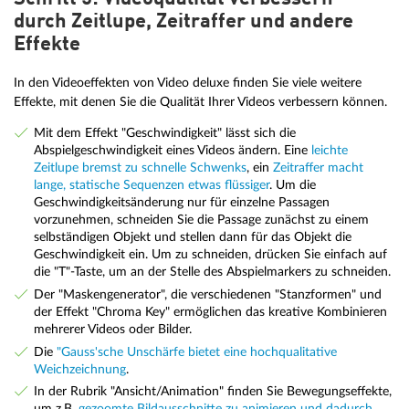
durch Zeitlupe, Zeitraffer und andere
Effekte
In den Videoeffekten von Video deluxe finden Sie viele weitere
Effekte, mit denen Sie die Qualität Ihrer Videos verbessern können.
Mit dem Effekt "Geschwindigkeit" lässt sich die
Abspielgeschwindigkeit eines Videos ändern. Eine
leichte
Zeitlupe bremst zu schnelle Schwenks
, ein
Zeitraffer macht
lange, statische Sequenzen etwas flüssiger
. Um die
Geschwindigkeitsänderung nur für einzelne Passagen
vorzunehmen, schneiden Sie die Passage zunächst zu einem
selbständigen Objekt und stellen dann für das Objekt die
Geschwindigkeit ein. Um zu schneiden, drücken Sie einfach auf
die "T"-Taste, um an der Stelle des Abspielmarkers zu schneiden.
Der "Maskengenerator", die verschiedenen "Stanzformen" und
der Effekt "Chroma Key" ermöglichen das kreative Kombinieren
mehrerer Videos oder Bilder.
Die
"Gauss'sche Unschärfe bietet eine hochqualitative
Weichzeichnung
.
In der Rubrik "Ansicht/Animation" finden Sie Bewegungseffekte,
um z.B.
gezoomte Bildausschnitte zu animieren und dadurch