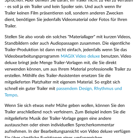
Sprüchen. Aber denken Sie daran, im Trailer nicht zu viel zu verraten
- es soll ja ein Trailer und kein Spoiler sein. Und auch wenn Ihr
Trailer keinen Film präsentieren soll, sondern anderen Zwecken
dient, benötigen Sie jedenfalls Videomaterial oder Fotos für Ihren
Trailer.
Stellen Sie also vorab ein solches "Materiallager" mit kurzen Videos,
Standbildern oder auch Audiopassagen zusammen. Die eigentliche
Trailer-Produktion ist dann recht einfach, jedenfalls wenn Sie das
Videobearbeitungsprogramm
MAGIX Video deluxe
benutzen. Video
deluxe bringt jede Menge Trailer-Vorlagen mit, die Sie direkt
verwenden können, um aus Ihrem Material professionelle Trailer zu
erstellen. Mithilfe des Trailer-Assistenten ersetzen Sie die
mitgelieferten Platzhalter mit eigenem Material. So ergibt sich
schnell ein guter Trailer mit
passendem Design, Rhythmus und
Tempo
.
Wenn Sie sich etwas mehr Mühe geben wollen, können Sie den
Trailer anschließend noch verfeinern. Zum Beispiel indem Sie die
mitgelieferte Musik der Trailer-Vorlage gegen eine andere
austauschen oder einen individuellen Sprecherkommentar
aufnehmen. In der Bearbeitungsansicht von Video deluxe verfügen
Sie über sämtliche Funktionen eines umfangreichen