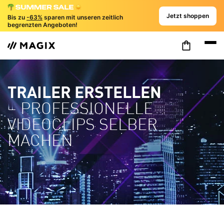
Jetzt shoppen
Bis zu
-63%
sparen mit unseren zeitlich
begrenzten Angeboten!
TRAILER ERSTELLEN
– PROFESSIONELLE
VIDEOCLIPS SELBER
MACHEN