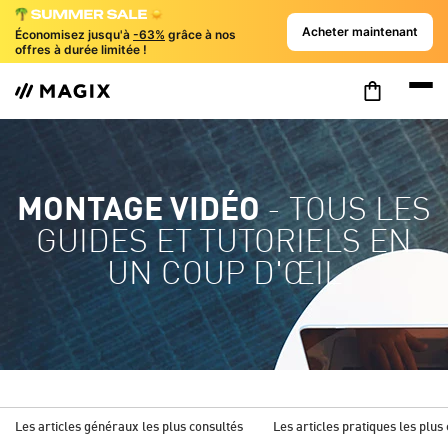
Acheter maintenant
Économisez jusqu'à
-63%
grâce à nos
offres à durée limitée !
MONTAGE VIDÉO
- TOUS LES
GUIDES ET TUTORIELS EN
UN COUP D'ŒIL
Les articles généraux les plus consultés
Les articles pratiques les plus