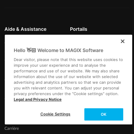
Aide & Assistance
Portails
Assistance technique
MAGIX Magazine
Hello 👋🏻 Welcome to MAGIX Software
Savoir-faire
Communauté MAGIX
Dear visitor, please note that this website uses cookies to
Centre de téléchargement
Producer Planet
improve your user experience and to analyse the
Partenariat
performance and use of our website. We may also share
information about the use of our website with selected
Affiliate
advertising and analytics partners so that we can provide
you with relevant content. You can adjust your personal
privacy preferences under the "Cookie settings" option.
À propos de MAGIX
Contactez le support
Legal and Privacy Notice
technique
L'entreprise
Cookie Settings
OK
Plus d'infos
Newsletter
Carrière