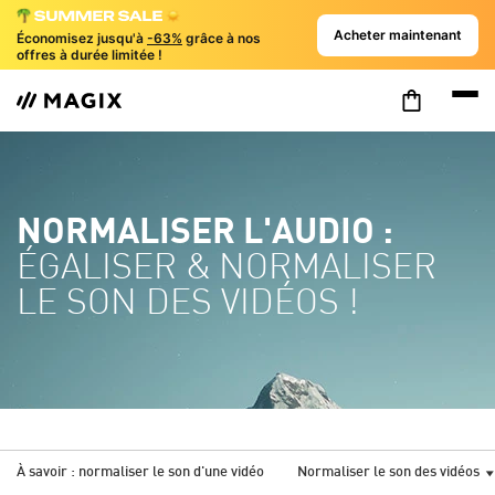
Acheter maintenant
Économisez jusqu'à
-63%
grâce à nos
offres à durée limitée !
NORMALISER L'AUDIO :
ÉGALISER & NORMALISER
LE SON DES VIDÉOS !
À savoir : normaliser le son d'une vidéo
Normaliser le son des vidéos