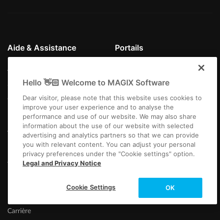
Aide & Assistance
Portails
Assistance technique
MAGIX Magazine
Hello 👋🏻 Welcome to MAGIX Software
Savoir-faire
Communauté MAGIX
Dear visitor, please note that this website uses cookies to
Centre de téléchargement
Producer Planet
improve your user experience and to analyse the
Partenariat
performance and use of our website. We may also share
information about the use of our website with selected
Affiliate
advertising and analytics partners so that we can provide
you with relevant content. You can adjust your personal
privacy preferences under the "Cookie settings" option.
À propos de MAGIX
Contactez le support
Legal and Privacy Notice
technique
L'entreprise
Cookie Settings
OK
Plus d'infos
Newsletter
Carrière