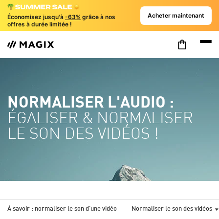
Acheter maintenant
Économisez jusqu'à
-63%
grâce à nos
offres à durée limitée !
NORMALISER L'AUDIO :
ÉGALISER & NORMALISER
LE SON DES VIDÉOS !
À savoir : normaliser le son d'une vidéo
Normaliser le son des vidéos