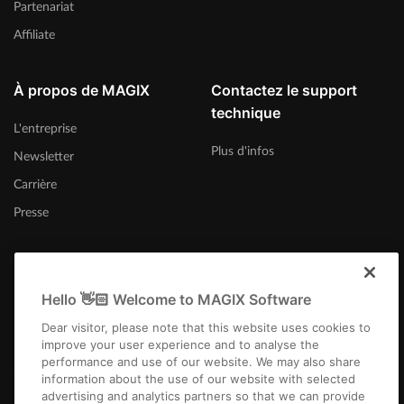
Partenariat
Affiliate
À propos de MAGIX
Contactez le support
technique
L'entreprise
Plus d'infos
Newsletter
Carrière
Presse
Hello 👋🏻 Welcome to MAGIX Software
Canada (Français)
Dear visitor, please note that this website uses cookies to
improve your user experience and to analyse the
performance and use of our website. We may also share
information about the use of our website with selected
advertising and analytics partners so that we can provide