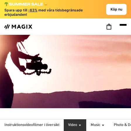
Köp nu
Spara upp till
-63%
med våra tidsbegränsade
erbjudanden!
Instruktionsvideofilmer i översikt
Video
Music
Photo & D