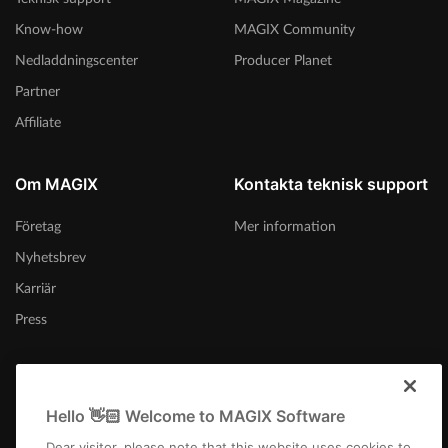
Know-how
MAGIX Community
Nedladdningscenter
Producer Planet
Partner
Affiliate
Om MAGIX
Kontakta teknisk support
Företag
Mer information
Nyhetsbrev
Karriär
Press
Hello 👋🏻 Welcome to MAGIX Software
Sverige
Dear visitor, please note that this website uses cookies to