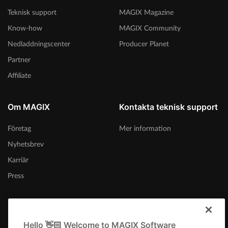
Teknisk support
MAGIX Magazine
Know-how
MAGIX Community
Nedladdningscenter
Producer Planet
Partner
Affiliate
Om MAGIX
Kontakta teknisk support
Företag
Mer information
Nyhetsbrev
Karriär
Press
Hello 👋🏻 Welcome to MAGIX Software