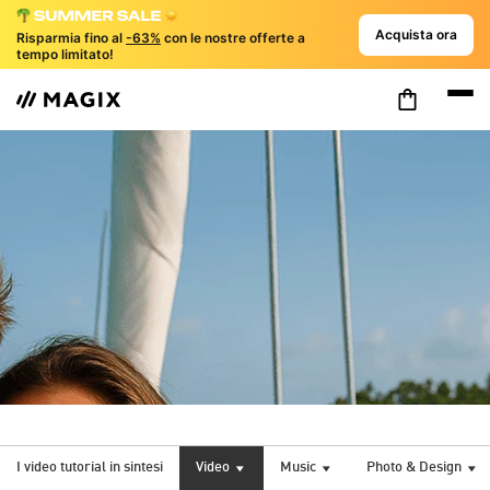
Acquista ora
Risparmia fino al
-63%
con le nostre offerte a
tempo limitato!
I video tutorial in sintesi
Video
Music
Photo & Design