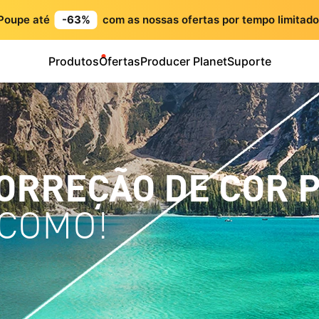
Poupe até
-63%
com as nossas ofertas por tempo limitado
Produtos
Ofertas
Producer Planet
Suporte
ORREÇÃO DE COR P
 COMO!