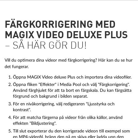
FÄRGKORRIGERING MED
MAGIX VIDEO DELUXE PLUS
– SÅ HÄR GÖR DU!
Vill du optimera dina videor med färgkorrigering? Här kan du se hur
det fungerar.
Öppna MAGIX Video deluxe Plus och importera dina videofiler.
Öppna fliken "Effekter" i Media Pool och välj "Färgkorrigering".
Använd färghjulet för att ta bort en färgskala. Du kan färgsätta
förgrund och bakgrund i bilden separat.
För en nivåkorrigering, välj redigeraren "Ljusstyrka och
kontrast".
För att matcha färgerna på videor från olika källor, använd
effekten "Bildjustering".
Till slut exporterar du den korrigerade videon till exempel som
en MP4-videofil, bränn den på en skiva eller ladda upp den