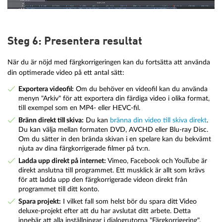
Steg 6: Presentera resultat
När du är nöjd med färgkorrigeringen kan du fortsätta att använda
din optimerade video på ett antal sätt:
Exportera videofil:
Om du behöver en videofil kan du använda
menyn "Arkiv" för att exportera din färdiga video i olika format,
till exempel som en MP4- eller HEVC-fil.
Bränn direkt till skiva:
Du kan
bränna din video till skiva direkt
.
Du kan välja mellan formaten DVD, AVCHD eller Blu-ray Disc.
Om du sätter in den brända skivan i en spelare kan du bekvämt
njuta av dina färgkorrigerade filmer på tv:n.
Ladda upp direkt på internet:
Vimeo, Facebook och YouTube är
direkt anslutna till programmet. Ett musklick är allt som krävs
för att ladda upp den färgkorrigerade videon direkt från
programmet till ditt konto.
Spara projekt:
I vilket fall som helst bör du spara ditt Video
deluxe-projekt efter att du har avslutat ditt arbete. Detta
innebär att alla inställningar i dialogrutorna "Färgkorrigering",