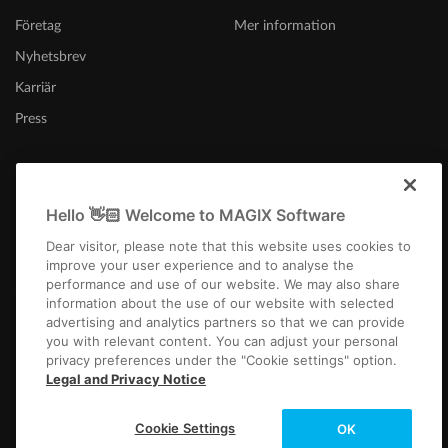
Företag
Mer information
Nyhetsbrev
Karriär
Press
Hello 👋🏻 Welcome to MAGIX Software
Sverige
Dear visitor, please note that this website uses cookies to
improve your user experience and to analyse the
performance and use of our website. We may also share
information about the use of our website with selected
advertising and analytics partners so that we can provide
you with relevant content. You can adjust your personal
privacy preferences under the "Cookie settings" option.
Företagsfakta
Allmänna affärsvillkor
Tävlingsvillkor
Privacy
Cookie settings
Legal and Privacy Notice
EULA
Betalning / frakt
Frånträda avtal
Copyright © 2003-2026 MAGIX. The mentioned product names may be
Cookie Settings
OK
registered trademarks of their respective owners.