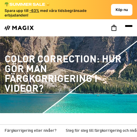
Köp nu
Spara upp till
-63%
med våra tidsbegränsade
erbjudanden!
COLOR CORRECTION: HUR
GÖR MAN
FÄRGKORRIGERING I
VIDEOR?
Färgkorrigering eller nivåer?
Steg för steg till färgkorrigering och niv