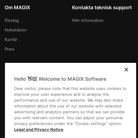
Om MAGIX
Kontakta teknisk support
Företag
Mer information
Nyhetsbrev
Karriär
Press
Hello 👋🏻 Welcome to MAGIX Software
Sverige
Dear visitor, please note that this website uses cookies to
improve your user experience and to analyse the
performance and use of our website. We may also share
information about the use of our website with selected
advertising and analytics partners so that we can provide
you with relevant content. You can adjust your personal
privacy preferences under the "Cookie settings" option.
Företagsfakta
Allmänna affärsvillkor
Tävlingsvillkor
Privacy
Cookie settings
Legal and Privacy Notice
EULA
Betalning / frakt
Frånträda avtal