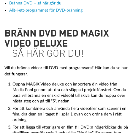
Bränna DVD – så här gör du!
Allt-i-ett-programmet för DVD-bränning
BRÄNN DVD MED MAGIX
VIDEO DELUXE
– SÅ HÄR GÖR DU!
Vill du bränna videor till DVD med programvara? Här kan du se hur
det fungerar.
Öppna MAGIX Video deluxe och importera din video från
Media Pool genom att dra och släppa i projektfönstret. Om du
bara vill bränna en enskild videofil till skiva kan du hoppa över
nästa steg och gå till "5". nedan.
För att kombinera och använda flera videofiler som scener i en
film, dra dem en i taget till spår 1 ovan och ordna dem i rätt
ordning.
För att lägga till ytterligare en film till DVD:n högerklickar du på
titelfliken ovanför spår 1 och väljer "Ny film". En annan tom