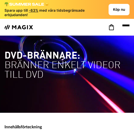
Köp nu
Spara upp till
-63%
med våra tidsbegränsade
erbjudanden!
DVD-BRÄNNARE:
BRÄNNER ENKELT VIDEOR
TILL DVD
Innehållsförteckning