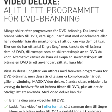
VIDEO DELUXE:
ALLT-I-ETT-PROGRAMMET
FÖR DVD-BRÄNNING
Många söker efter programvara för DVD-bränning. Du kanske vill
bränna video till DVD, vare sig du har filmat med videokamera eller
har videofiler från din smartphone, så att du kan visa dem på tv:n.
Eller om du har ett antal längre långfilmer, kanske du vill bränna
dem på DVD, till exempel som en säkerhetskopia av en DVD du
köpt. Alternativt kanske du bara vill skapa en säkerhetskopia: att
bränna en DVD är ett användbart sätt att lagra filer.
Vissa av dessa uppgifter kan utföras med freeware-programvara för
DVD-bränning, men dessa är ofta ganska komplicerade när det
gäller användning. MAGIX Video deluxe, å andra sidan, erbjuder alla
verktyg du behöver för att bränna filmer till DVD, plus att det är
otroligt lätt att använda. Med Video deluxe kan du:
Bränna dina egna videofiler till DVD.
Ladda flera videofiler i
olika format
, sätt samman dem till längre
filmer och bränn sedan till DVD – perfekt för att kombinera