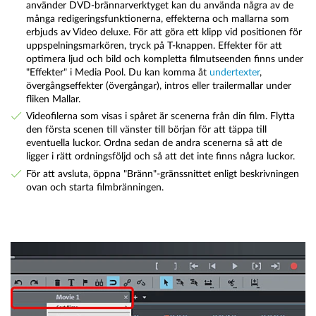
använder DVD-brännarverktyget kan du använda några av de
många redigeringsfunktionerna, effekterna och mallarna som
erbjuds av Video deluxe. För att göra ett klipp vid positionen för
uppspelningsmarkören, tryck på T-knappen. Effekter för att
optimera ljud och bild och kompletta filmutseenden finns under
"Effekter" i Media Pool. Du kan komma åt
undertexter
,
övergångseffekter (övergångar), intros eller trailermallar under
fliken Mallar.
Videofilerna som visas i spåret är scenerna från din film. Flytta
den första scenen till vänster till början för att täppa till
eventuella luckor. Ordna sedan de andra scenerna så att de
ligger i rätt ordningsföljd och så att det inte finns några luckor.
För att avsluta, öppna "Bränn"-gränssnittet enligt beskrivningen
ovan och starta filmbränningen.