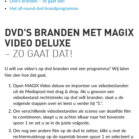
Dvd's branden – zo gaat dat!
Het all-round dvd-brandprogramma
DVD'S BRANDEN MET MAGIX
VIDEO DELUXE
– ZO GAAT DAT!
U wilt uw video's op dvd branden met een programma? Wij laten
hier zien hoe dat gaat.
Open MAGIX Video deluxe en importeer uw videobestanden
uit de Mediapool met drag & drop. Als u gewoon een
videobestand rechtstreeks op dvd wilt branden, slaat u de
volgende stappen over en leest u verder bij "5.".
Om verschillende videobestanden als scènes van dezelfde film
te combineren, sleept u ze achter elkaar naar het bovenste
spoor 1 en zet u ze in de juiste volgorde.
Om nog een andere film op de dvd te zetten, klikt u met de
rechtermuisknop op de naamtab boven spoor 1 en selecteert u