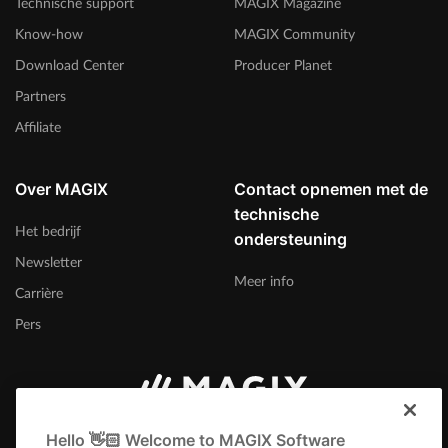
Technische support
MAGIX Magazine
Know-how
MAGIX Community
Download Center
Producer Planet
Partners
Affiliate
Over MAGIX
Contact opnemen met de
technische
Het bedrijf
ondersteuning
Newsletter
Meer info
Carrière
Pers
België (Nederlands)
Hello 👋🏻 Welcome to MAGIX Software