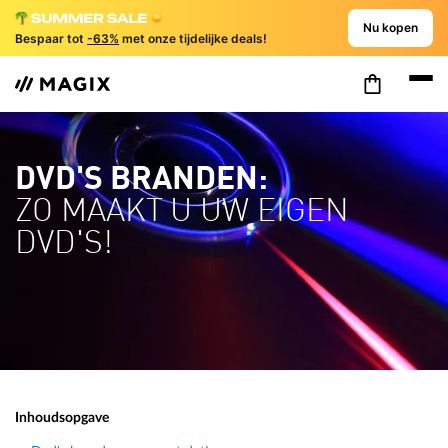
Nu kopen
Bespaar tot
-63%
met onze tijdelijke deals!
DVD'S BRANDEN:
ZO MAAKT U UW EIGEN
DVD'S!
Inhoudsopgave