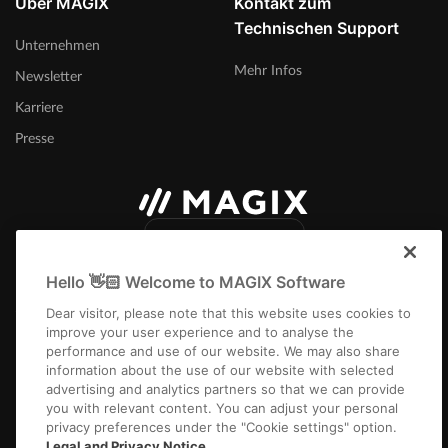
Über MAGIX
Kontakt zum
Technischen Support
Unternehmen
Mehr Infos
Newsletter
Karriere
Presse
Deutschland
Hello 👋🏻 Welcome to MAGIX Software
Dear visitor, please note that this website uses cookies to
improve your user experience and to analyse the
performance and use of our website. We may also share
information about the use of our website with selected
Impressum
AGB
Gewinnspiel AGB
Datenschutz
Cookie-Einstellungen
advertising and analytics partners so that we can provide
EULA
Zahlung / Versand
Vertrag kündigen
Widerruf
you with relevant content. You can adjust your personal
privacy preferences under the "Cookie settings" option.
Copyright © 2003-2026 MAGIX. Die genannten Produktnamen können
Legal and Privacy Notice