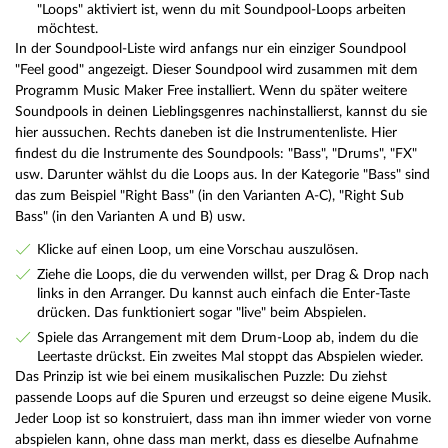
"Loops" aktiviert ist, wenn du mit Soundpool-Loops arbeiten
möchtest.
In der Soundpool-Liste wird anfangs nur ein einziger Soundpool
"Feel good" angezeigt. Dieser Soundpool wird zusammen mit dem
Programm Music Maker Free installiert. Wenn du später weitere
Soundpools in deinen Lieblingsgenres nachinstallierst, kannst du sie
hier aussuchen. Rechts daneben ist die Instrumentenliste. Hier
findest du die Instrumente des Soundpools: "Bass", "Drums", "FX"
usw. Darunter wählst du die Loops aus. In der Kategorie "Bass" sind
das zum Beispiel "Right Bass" (in den Varianten A-C), "Right Sub
Bass" (in den Varianten A und B) usw.
Klicke auf einen Loop, um eine Vorschau auszulösen.
Ziehe die Loops, die du verwenden willst, per Drag & Drop nach
links in den Arranger. Du kannst auch einfach die Enter-Taste
drücken. Das funktioniert sogar "live" beim Abspielen.
Spiele das Arrangement mit dem Drum-Loop ab, indem du die
Leertaste drückst. Ein zweites Mal stoppt das Abspielen wieder.
Das Prinzip ist wie bei einem musikalischen Puzzle: Du ziehst
passende Loops auf die Spuren und erzeugst so deine eigene Musik.
Jeder Loop ist so konstruiert, dass man ihn immer wieder von vorne
abspielen kann, ohne dass man merkt, dass es dieselbe Aufnahme