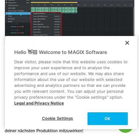
Hello 👋🏻 Welcome to MAGIX Software
Dear visitor, please note that this website uses cookies to
Exportmöglichkeiten nach dem Mastering
improve your user experience and to analyse the
performance and use of our website. We may also share
Jetzt hast du eine Vorstellung davon bekommen, was mit Music
information about the use of our website with selected
advertising and analytics partners so that we can provide
Maker alles möglich ist. Es ist nicht nur ein umfangreiches
you with relevant content. You can adjust your personal
Mastering-Tool, sondern bietet eine komplette Software-Umgebung
privacy preferences under the "Cookie settings" option.
für die Musikproduktion, sozusagen ein virtuelles Tonstudio voller
Legal and Privacy Notice
Instrumente, Effekte und sogar Musiker. Und Music Maker ist kein
musikalisches Computerspiel, es geht darum, echte eigene Songs zu
produzieren und außerhalb der Music-Maker-Welt zu verwenden.
Cookie Settings
OK
Zeig deinen Freunden, was du produziert hast; lade sie ein, bei
deiner nächsten Produktion mitzuwirken!