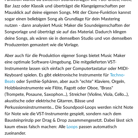
Bar Jazz oder Klassik und überträgst die Klangeigenschaften per
Mausklick auf deine eigenen Songs. Mit der Clone-Funktion kannst
sogar einen beliebigen Song als Grundlage für dein Mastering
nutzen - dann analysiert Music Maker die Soundeigenschaften der
Songvorlage und überträgt sie auf das Material. Dadurch klingen
deine Songs, als wären sie in demselben Studio und von demselben
Produzenten gemastert wie die Vorlage.
Aber auch für die Produktion eigener Songs bietet Music Maker
eine optimale Software-Umgebung. Die mitgelieferten VST-
Instrumente lassen sich einfach per Computertastatur oder MIDI-
Keyboard spielen. Es gibt elektronische Instrumente für
Techno-
Beats
oder Synthie-Sphären, aber auch "echte" Klaviere, Orgeln,
Holzblasinstrumente wie Flöte, Fagott oder Oboe, "Brass"
(Trompete, Posaune, Saxophon...), Streicher (Violine, Viola, Cello...),
akustische oder elektrische Gitarren, Bässe und
Perkussionsinstrurmente... Die Soundpool-Loops werden nicht Note
für Note wie die VST-Instrumente gespielt, sondern nach dem
Bausteinprinzip per Drag & Drop zusammengesetzt. Dabei lässt sich
kaum etwas falsch machen: Alle
Loops
passen automatisch
zueinander.