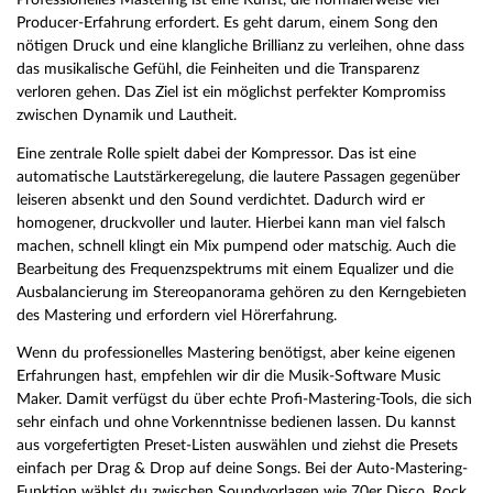
Producer-Erfahrung erfordert. Es geht darum, einem Song den
nötigen Druck und eine klangliche Brillianz zu verleihen, ohne dass
das musikalische Gefühl, die Feinheiten und die Transparenz
verloren gehen. Das Ziel ist ein möglichst perfekter Kompromiss
zwischen Dynamik und Lautheit.
Eine zentrale Rolle spielt dabei der Kompressor. Das ist eine
automatische Lautstärkeregelung, die lautere Passagen gegenüber
leiseren absenkt und den Sound verdichtet. Dadurch wird er
homogener, druckvoller und lauter. Hierbei kann man viel falsch
machen, schnell klingt ein Mix pumpend oder matschig. Auch die
Bearbeitung des Frequenzspektrums mit einem Equalizer und die
Ausbalancierung im Stereopanorama gehören zu den Kerngebieten
des Mastering und erfordern viel Hörerfahrung.
Wenn du professionelles Mastering benötigst, aber keine eigenen
Erfahrungen hast, empfehlen wir dir die Musik-Software Music
Maker. Damit verfügst du über echte Profi-Mastering-Tools, die sich
sehr einfach und ohne Vorkenntnisse bedienen lassen. Du kannst
aus vorgefertigten Preset-Listen auswählen und ziehst die Presets
einfach per Drag & Drop auf deine Songs. Bei der Auto-Mastering-
Funktion wählst du zwischen Soundvorlagen wie 70er Disco, Rock,