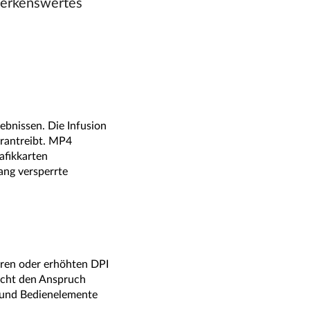
merkenswertes
ebnissen. Die Infusion
orantreibt. MP4
afikkarten
ang versperrte
oren oder erhöhten DPI
eicht den Anspruch
s und Bedienelemente