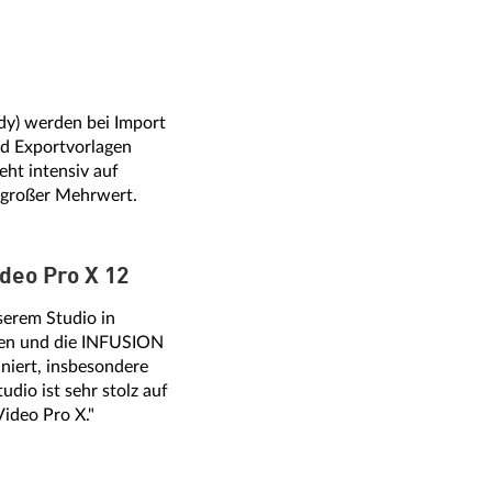
ndy) werden bei Import
und Exportvorlagen
ht intensiv auf
n großer Mehrwert.
deo Pro X 12
serem Studio in
lten und die INFUSION
niert, insbesondere
dio ist sehr stolz auf
Video Pro X."