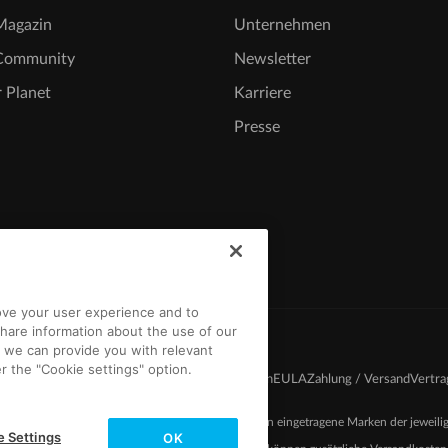
agazin
Unternehmen
Community
Newsletter
 Planet
Karriere
Presse
rove your user experience and to
hare information about the use of our
t we can provide you with relevant
r the "Cookie settings" option.
innspiel AGB
Datenschutz
Cookie-Einstellungen
EULA
Zahlung / Versand
Vertra
026 MAGIX. Die genannten Produktnamen können eingetragene Marken der jeweilig
e Settings
OK