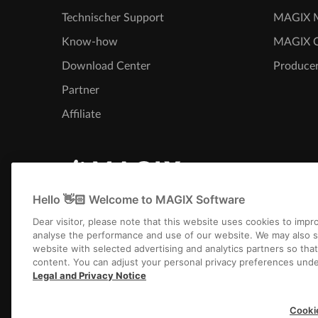
Technischer Support
MAGIX M
Know-how
MAGIX 
Download Center
Producer
Partner
Affiliate
Hello 👋🏻 Welcome to MAGIX Software
Dear visitor, please note that this website uses cookies to imp
analyse the performance and use of our website. We may also s
website with selected advertising and analytics partners so tha
content. You can adjust your personal privacy preferences unde
Impressum
AGB
Gew
Legal and Privacy Notice
Copyright © 2003-2
Cooki