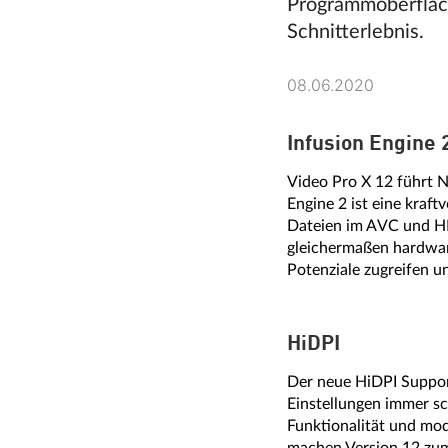
Programmoberfläch
Schnitterlebnis.
08.06.2020
Infusion Engine 
Video Pro X 12 führt N
Engine 2 ist eine kraf
Dateien im AVC und HE
gleichermaßen hardwar
Potenziale zugreifen u
HiDPI
Der neue HiDPI Suppor
Einstellungen immer sc
Funktionalität und mod