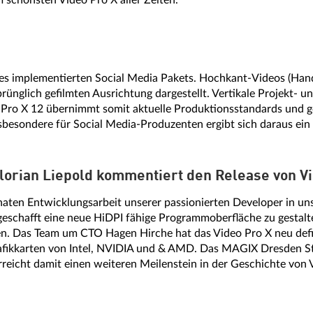
schönsten Video Pro X aller Zeiten.
l des implementierten Social Media Pakets. Hochkant-Videos (Ha
prünglich gefilmten Ausrichtung dargestellt. Vertikale Projekt- 
Pro X 12 übernimmt somit aktuelle Produktionsstandards und ge
sbesondere für Social Media-Produzenten ergibt sich daraus ei
lorian Liepold kommentiert den Release von Vi
aten Entwicklungsarbeit unserer passionierten Developer in un
geschafft eine neue HiDPI fähige Programmoberfläche zu gesta
n. Das Team um CTO Hagen Hirche hat das Video Pro X neu defi
afikkarten von Intel, NVIDIA und & AMD. Das MAGIX Dresden Stu
rreicht damit einen weiteren Meilenstein in der Geschichte von 