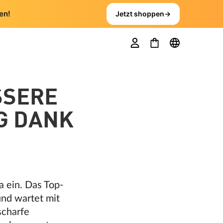
en!
Jetzt shoppen
→
SSERE
G DANK
a ein. Das Top-
nd wartet mit
scharfe