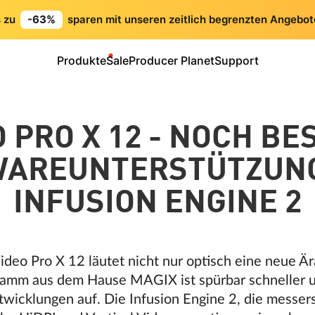
s zu
-63%
sparen mit unseren zeitlich begrenzten Angebot
Produkte
Sale
Producer Planet
Support
O PRO X 12 - NOCH BE
AREUNTERSTÜTZUN
INFUSION ENGINE 2
deo Pro X 12 läutet nicht nur optisch eine neue Är
ramm aus dem Hause MAGIX ist spürbar schneller u
wicklungen auf. Die Infusion Engine 2, die messer