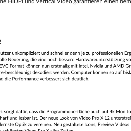
e HiDPI und Vertical Video garantieren einen be
2
utzer unkompliziert und schneller denn je zu professionellen Erg
tvolle Neuerung, die eine noch bessere Hardwareunterstützung v
VC Format können nun erstmalig mit Intel, Nvidia und AMD Gr
e-beschleunigt dekodiert werden. Computer können so auf bisl
nd die Performance verbessert sich deutlich.
t sorgt dafür, dass die Programmoberfläche auch auf 4k Monit
harf und lesbar ist. Der neue Look von Video Pro X 12 unterstr
ernste Optik zu vereinen. Neu gestaltete Icons, Preview Video