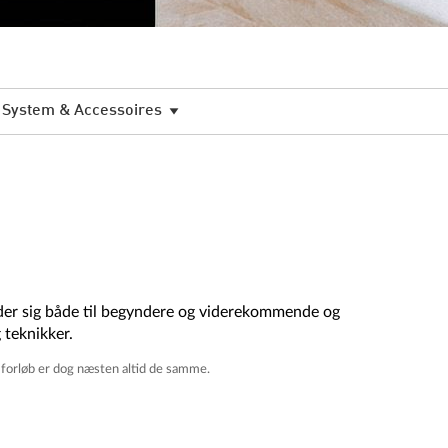
System & Accessoires
der sig både til begyndere og viderekommende og
 teknikker.
 forløb er dog næsten altid de samme.