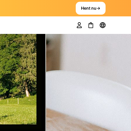
Hent nu
→