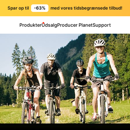
Spar op til
-63%
med vores tidsbegrænsede tilbud!
Produkter
Udsalg
Producer Planet
Support