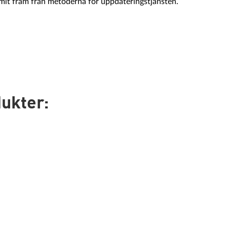
t fram från metoderna för uppdateringstjänsten.
dukter: