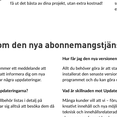
få ut det bästa av dina projekt, utan extra kostnad!
s
e
a om den nya abonnemangstjän
Hur får jag den nya versionen
kommer ett meddelande att
Allt du behöver göra är att st
att informera dig om nya
installerat den senaste versio
sar några uppdateringar.
programmet och du kan göra u
ppdateringarna?
Vad är skillnaden mot Update
lbehör listas i detalj på
Många kunder vill att vi – för
ar sig alltså att besöka dem då
kreativt innehåll och nya möjl
teknisk och innehållsrelaterad