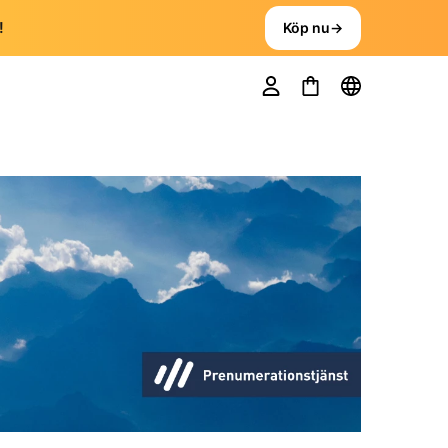
!
Köp nu
→