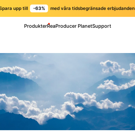
Spara upp till
-63%
med våra tidsbegränsade erbjudanden
Produkter
Rea
Producer Planet
Support