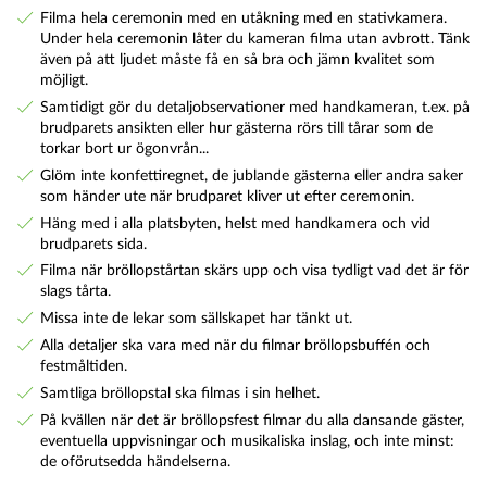
Filma hela ceremonin med en utåkning med en stativkamera.
Under hela ceremonin låter du kameran filma utan avbrott. Tänk
även på att ljudet måste få en så bra och jämn kvalitet som
möjligt.
Samtidigt gör du detaljobservationer med handkameran, t.ex. på
brudparets ansikten eller hur gästerna rörs till tårar som de
torkar bort ur ögonvrån...
Glöm inte konfettiregnet, de jublande gästerna eller andra saker
som händer ute när brudparet kliver ut efter ceremonin.
Häng med i alla platsbyten, helst med handkamera och vid
brudparets sida.
Filma när bröllopstårtan skärs upp och visa tydligt vad det är för
slags tårta.
Missa inte de lekar som sällskapet har tänkt ut.
Alla detaljer ska vara med när du filmar bröllopsbuffén och
festmåltiden.
Samtliga bröllopstal ska filmas i sin helhet.
På kvällen när det är bröllopsfest filmar du alla dansande gäster,
eventuella uppvisningar och musikaliska inslag, och inte minst:
de oförutsedda händelserna.