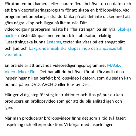
Förutom en bra kamera, eller snarare flera, behöver du en dator och
ett bra videoredigeringsprogram för att skapa en bröllopsvideo. Vad
programmet anbelangar ska du tänka på att det inte räcker med att
göra några klipp och lägga på lite musik. Ditt
videoredigeringsprogram måste ha "fler strängar" på sin lyra.
Skakiga
partier
måste dämpas med en bra bildstabilisator, felaktig
ljussättning ska kunna
justeras
, texter ska visas på ett snyggt sätt
och ljud och
bakgrundsmusik ska klippas ihop och anpassas till
varandra
.
En bra idé är att använda videoredigeringsprogrammet
MAGIX
Video deluxe Plus
. Det har allt du behöver för att förvandla dina
inspelningar till en perfekt bröllopsvideo i datorn, som du sedan kan
bränna på en DVD, AVCHD eller Blu-ray Disc.
Här ger vi dig steg för steg-instruktioner och tips på hur du kan
producera en bröllopsvideo som gör att du blir anlitad igen och
igen.
När man producerar bröllopsvideor finns det som alltid två faser:
inspelning och efterproduktion. Vi börjar med inspelningen.