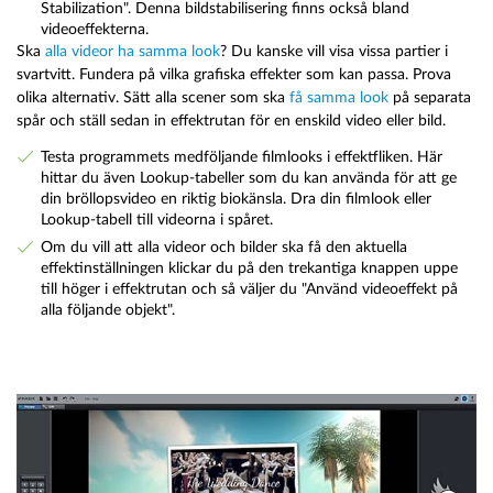
Stabilization". Denna bildstabilisering finns också bland
videoeffekterna.
Ska
alla videor ha samma look
? Du kanske vill visa vissa partier i
svartvitt. Fundera på vilka grafiska effekter som kan passa. Prova
olika alternativ. Sätt alla scener som ska
få samma look
på separata
spår och ställ sedan in effektrutan för en enskild video eller bild.
Testa programmets medföljande filmlooks i effektfliken. Här
hittar du även Lookup-tabeller som du kan använda för att ge
din bröllopsvideo en riktig biokänsla. Dra din filmlook eller
Lookup-tabell till videorna i spåret.
Om du vill att alla videor och bilder ska få den aktuella
effektinställningen klickar du på den trekantiga knappen uppe
till höger i effektrutan och så väljer du "Använd videoeffekt på
alla följande objekt".