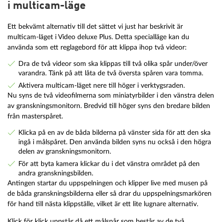
i multicam-läge
Ett bekvämt alternativ till det sättet vi just har beskrivit är
multicam-läget i Video deluxe Plus. Detta specialläge kan du
använda som ett reglagebord för att klippa ihop två videor:
Dra de två videor som ska klippas till två olika spår under/över
varandra. Tänk på att låta de två översta spåren vara tomma.
Aktivera multicam-läget nere till höger i verktygsraden.
Nu syns de två videofilmerna som miniatyrbilder i den vänstra delen
av granskningsmonitorn. Bredvid till höger syns den bredare bilden
från masterspåret.
Klicka på en av de båda bilderna på vänster sida för att den ska
ingå i målspåret. Den använda bilden syns nu också i den högra
delen av granskningsmonitorn.
För att byta kamera klickar du i det vänstra området på den
andra granskningsbilden.
Antingen startar du uppspelningen och klipper live med musen på
de båda granskningsbilderna eller så drar du uppspelningsmarkören
för hand till nästa klippställe, vilket är ett lite lugnare alternativ.
Klick för klick uppstår då ett målspår som består av de två