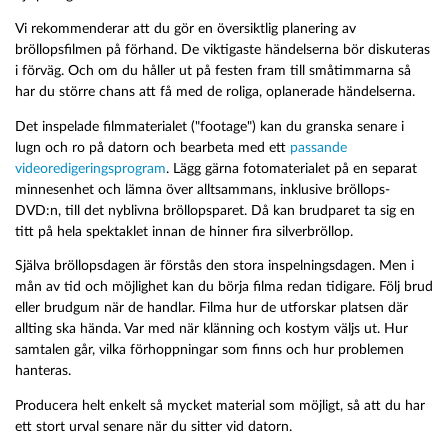
Vi rekommenderar att du gör en översiktlig planering av
bröllopsfilmen på förhand. De viktigaste händelserna bör diskuteras
i förväg. Och om du håller ut på festen fram till småtimmarna så
har du större chans att få med de roliga, oplanerade händelserna.
Det inspelade filmmaterialet ("footage") kan du granska senare i
lugn och ro på datorn och bearbeta med ett
passande
videoredigeringsprogram
. Lägg gärna fotomaterialet på en separat
minnesenhet och lämna över alltsammans, inklusive bröllops-
DVD:n, till det nyblivna bröllopsparet. Då kan brudparet ta sig en
titt på hela spektaklet innan de hinner fira silverbröllop.
Själva bröllopsdagen är förstås den stora inspelningsdagen. Men i
mån av tid och möjlighet kan du börja filma redan tidigare. Följ brud
eller brudgum när de handlar. Filma hur de utforskar platsen där
allting ska hända. Var med när klänning och kostym väljs ut. Hur
samtalen går, vilka förhoppningar som finns och hur problemen
hanteras.
Producera helt enkelt så mycket material som möjligt, så att du har
ett stort urval senare när du sitter vid datorn.