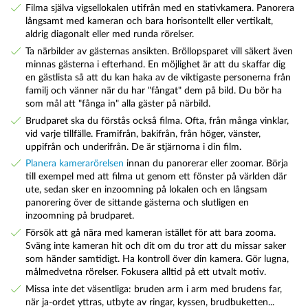
Filma själva vigsellokalen utifrån med en stativkamera. Panorera
långsamt med kameran och bara horisontellt eller vertikalt,
aldrig diagonalt eller med runda rörelser.
Ta närbilder av gästernas ansikten. Bröllopsparet vill säkert även
minnas gästerna i efterhand. En möjlighet är att du skaffar dig
en gästlista så att du kan haka av de viktigaste personerna från
familj och vänner när du har "fångat" dem på bild. Du bör ha
som mål att "fånga in" alla gäster på närbild.
Brudparet ska du förstås också filma. Ofta, från många vinklar,
vid varje tillfälle. Framifrån, bakifrån, från höger, vänster,
uppifrån och underifrån. De är stjärnorna i din film.
Planera kamerarörelsen
innan du panorerar eller zoomar. Börja
till exempel med att filma ut genom ett fönster på världen där
ute, sedan sker en inzoomning på lokalen och en långsam
panorering över de sittande gästerna och slutligen en
inzoomning på brudparet.
Försök att gå nära med kameran istället för att bara zooma.
Sväng inte kameran hit och dit om du tror att du missar saker
som händer samtidigt. Ha kontroll över din kamera. Gör lugna,
målmedvetna rörelser. Fokusera alltid på ett utvalt motiv.
Missa inte det väsentliga: bruden arm i arm med brudens far,
när ja-ordet yttras, utbyte av ringar, kyssen, brudbuketten...