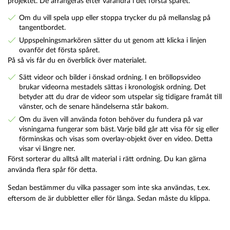
projektet. De arrangeras efter varandra i det första spåret.
Om du vill spela upp eller stoppa trycker du på mellanslag på
tangentbordet.
Uppspelningsmarkören sätter du ut genom att klicka i linjen
ovanför det första spåret.
På så vis får du en överblick över materialet.
Sätt videor och bilder i önskad ordning. I en bröllopsvideo
brukar videorna mestadels sättas i kronologisk ordning. Det
betyder att du drar de videor som utspelar sig tidigare framåt till
vänster, och de senare händelserna står bakom.
Om du även vill använda foton behöver du fundera på var
visningarna fungerar som bäst. Varje bild går att visa för sig eller
förminskas och visas som overlay-objekt över en video. Detta
visar vi längre ner.
Först sorterar du alltså allt material i rätt ordning. Du kan gärna
använda flera spår för detta.
Sedan bestämmer du vilka passager som inte ska användas, t.ex.
eftersom de är dubbletter eller för långa. Sedan måste du klippa.