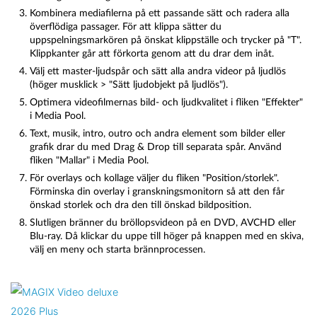
Kombinera mediafilerna på ett passande sätt och radera alla
överflödiga passager. För att klippa sätter du
uppspelningsmarkören på önskat klippställe och trycker på "T".
Klippkanter går att förkorta genom att du drar dem inåt.
Välj ett master-ljudspår och sätt alla andra videor på ljudlös
(höger musklick > "Sätt ljudobjekt på ljudlös").
Optimera videofilmernas bild- och ljudkvalitet i fliken "Effekter"
i Media Pool.
Text, musik, intro, outro och andra element som bilder eller
grafik drar du med Drag & Drop till separata spår. Använd
fliken "Mallar" i Media Pool.
För overlays och kollage väljer du fliken "Position/storlek".
Förminska din overlay i granskningsmonitorn så att den får
önskad storlek och dra den till önskad bildposition.
Slutligen bränner du bröllopsvideon på en DVD, AVCHD eller
Blu-ray. Då klickar du uppe till höger på knappen med en skiva,
välj en meny och starta brännprocessen.