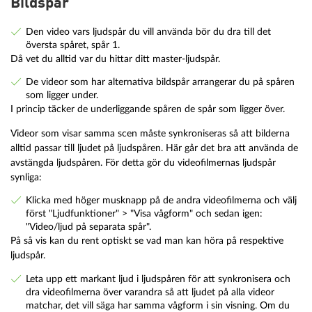
Bildspår
Den video vars ljudspår du vill använda bör du dra till det
översta spåret, spår 1.
Då vet du alltid var du hittar ditt master-ljudspår.
De videor som har alternativa bildspår arrangerar du på spåren
som ligger under.
I princip täcker de underliggande spåren de spår som ligger över.
Videor som visar samma scen måste synkroniseras så att bilderna
alltid passar till ljudet på ljudspåren. Här går det bra att använda de
avstängda ljudspåren. För detta gör du videofilmernas ljudspår
synliga:
Klicka med höger musknapp på de andra videofilmerna och välj
först "Ljudfunktioner" > "Visa vågform" och sedan igen:
"Video/ljud på separata spår".
På så vis kan du rent optiskt se vad man kan höra på respektive
ljudspår.
Leta upp ett markant ljud i ljudspåren för att synkronisera och
dra videofilmerna över varandra så att ljudet på alla videor
matchar, det vill säga har samma vågform i sin visning. Om du