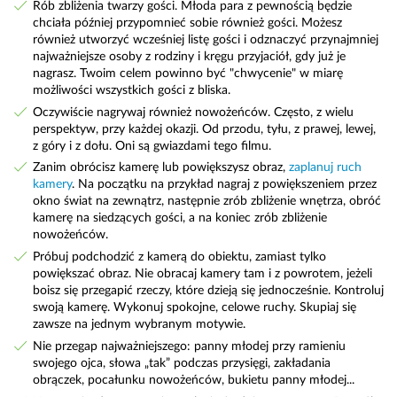
Rób zbliżenia twarzy gości. Młoda para z pewnością będzie
chciała później przypomnieć sobie również gości. Możesz
również utworzyć wcześniej listę gości i odznaczyć przynajmniej
najważniejsze osoby z rodziny i kręgu przyjaciół, gdy już je
nagrasz. Twoim celem powinno być "chwycenie" w miarę
możliwości wszystkich gości z bliska.
Oczywiście nagrywaj również nowożeńców. Często, z wielu
perspektyw, przy każdej okazji. Od przodu, tyłu, z prawej, lewej,
z góry i z dołu. Oni są gwiazdami tego filmu.
Zanim obrócisz kamerę lub powiększysz obraz,
zaplanuj ruch
kamery
. Na początku na przykład nagraj z powiększeniem przez
okno świat na zewnątrz, następnie zrób zbliżenie wnętrza, obróć
kamerę na siedzących gości, a na koniec zrób zbliżenie
nowożeńców.
Próbuj podchodzić z kamerą do obiektu, zamiast tylko
powiększać obraz. Nie obracaj kamery tam i z powrotem, jeżeli
boisz się przegapić rzeczy, które dzieją się jednocześnie. Kontroluj
swoją kamerę. Wykonuj spokojne, celowe ruchy. Skupiaj się
zawsze na jednym wybranym motywie.
Nie przegap najważniejszego: panny młodej przy ramieniu
swojego ojca, słowa „tak” podczas przysięgi, zakładania
obrączek, pocałunku nowożeńców, bukietu panny młodej...