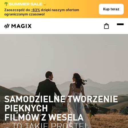
Kup teraz
Zaoszczędź do
-63%
dzięki naszym ofertom
ograniczonym czasowo!
SAMODZIELNE TWORZENIE
PIĘKNYCH
FILMÓW Z WESELA
– TO TAKIE PROSTE!