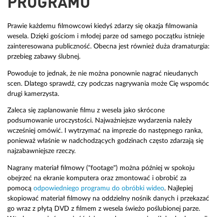
PROGRAMU
Prawie każdemu filmowcowi kiedyś zdarzy się okazja filmowania
wesela. Dzięki gościom i młodej parze od samego początku istnieje
zainteresowana publiczność. Obecna jest również duża dramaturgia:
przebieg zabawy ślubnej.
Powoduje to jednak, że nie można ponownie nagrać nieudanych
scen. Dlatego sprawdź, czy podczas nagrywania może Cię wspomóc
drugi kamerzysta.
Zaleca się zaplanowanie filmu z wesela jako skrócone
podsumowanie uroczystości. Najważniejsze wydarzenia należy
wcześniej omówić. I wytrzymać na imprezie do następnego ranka,
ponieważ właśnie w nadchodzących godzinach często zdarzają się
najzabawniejsze rzeczy.
Nagrany materiał filmowy ("footage") można później w spokoju
obejrzeć na ekranie komputera oraz zmontować i obrobić za
pomocą
odpowiedniego programu do obróbki wideo
. Najlepiej
skopiować materiał filmowy na oddzielny nośnik danych i przekazać
go wraz z płytą DVD z filmem z wesela świeżo poślubionej parze.