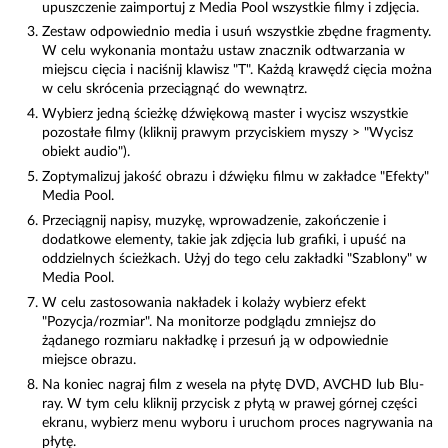
upuszczenie zaimportuj z Media Pool wszystkie filmy i zdjęcia.
Zestaw odpowiednio media i usuń wszystkie zbędne fragmenty.
W celu wykonania montażu ustaw znacznik odtwarzania w
miejscu cięcia i naciśnij klawisz "T". Każdą krawędź cięcia można
w celu skrócenia przeciągnąć do wewnątrz.
Wybierz jedną ścieżkę dźwiękową master i wycisz wszystkie
pozostałe filmy (kliknij prawym przyciskiem myszy > "Wycisz
obiekt audio").
Zoptymalizuj jakość obrazu i dźwięku filmu w zakładce "Efekty"
Media Pool.
Przeciągnij napisy, muzykę, wprowadzenie, zakończenie i
dodatkowe elementy, takie jak zdjęcia lub grafiki, i upuść na
oddzielnych ścieżkach. Użyj do tego celu zakładki "Szablony" w
Media Pool.
W celu zastosowania nakładek i kolaży wybierz efekt
"Pozycja/rozmiar". Na monitorze podglądu zmniejsz do
żądanego rozmiaru nakładkę i przesuń ją w odpowiednie
miejsce obrazu.
Na koniec nagraj film z wesela na płytę DVD, AVCHD lub Blu-
ray. W tym celu kliknij przycisk z płytą w prawej górnej części
ekranu, wybierz menu wyboru i uruchom proces nagrywania na
płytę.