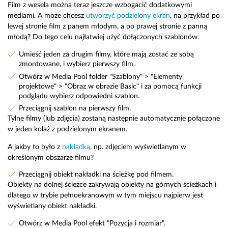
Film z wesela można teraz jeszcze wzbogacić dodatkowymi
mediami. A może chcesz
utworzyć podzielony ekran
, na przykład po
lewej stronie film z panem młodym, a po prawej stronie z panną
młodą? Do tego celu najłatwiej użyć dołączonych szablonów.
Umieść jeden za drugim filmy, które mają zostać ze sobą
zmontowane, i wybierz pierwszy film.
Otwórz w Media Pool folder "Szablony" > "Elementy
projektowe" > "Obraz w obrazie Basic" i za pomocą funkcji
podglądu wybierz odpowiedni szablon.
Przeciągnij szablon na pierwszy film.
Tylne filmy (lub zdjęcia) zostaną następnie automatycznie połączone
w jeden kolaż z podzielonym ekranem.
A jakby to było z
nakładką
, np. zdjęciem wyświetlanym w
określonym obszarze filmu?
Przeciągnij obiekt nakładki na ścieżkę pod filmem.
Obiekty na dolnej ścieżce zakrywają obiekty na górnych ścieżkach i
dlatego w trybie pełnoekranowym w tym miejscu najpierw jest
wyświetlany obiekt nakładki.
Otwórz w Media Pool efekt "Pozycja i rozmiar".