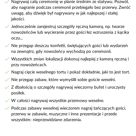
Nagrywaj całą ceremonię w planie średnim ze statywu. Pozwól,
aby nagranie podczas ceremonii przebiegało bez przerwy. Zwróć
uwagę, aby dźwięk był nagrywany w jak najlepszej i stałej
jakości.
Jednocześnie zarejestruj szczegóły ręczną kamerą, np. twarze
nowożeńców lub wycieranie przez gości łez wzruszenia z kącika
oczu...
Nie przegap deszczu konfetti, świętujących gości lub wydarzeń
na zewnątrz, gdy nowożeńcy wychodzą po ceremonii.
Wszystkich zmian lokalizacji dokonuj najlepiej z kamerą ręczną i
przy nowożeńcach.
Nagraj cięcie weselnego tortu i pokaż dokładnie, jaki to jest tort.
Nie przegap zabaw, które wymyślili sobie goście weselni.
Z dbałością o szczegóły nagrywaj wieczorny bufet i uroczysty
posiłek.
W całości nagrywaj wszystkie przemowy weselne.
Podczas zabawy weselnej wieczorem nagraj tańczących gości,
przerwy w zabawie, muzyczne i inne prezentacje i przede
wszystkim: nieprzewidziane zdarzenia.