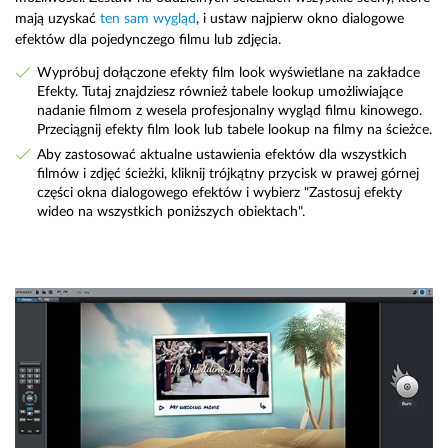
mają uzyskać
ten sam wygląd
, i ustaw najpierw okno dialogowe
efektów dla pojedynczego filmu lub zdjęcia.
Wypróbuj dołączone efekty film look wyświetlane na zakładce
Efekty. Tutaj znajdziesz również tabele lookup umożliwiające
nadanie filmom z wesela profesjonalny wygląd filmu kinowego.
Przeciągnij efekty film look lub tabele lookup na filmy na ścieżce.
Aby zastosować aktualne ustawienia efektów dla wszystkich
filmów i zdjęć ścieżki, kliknij trójkątny przycisk w prawej górnej
części okna dialogowego efektów i wybierz "Zastosuj efekty
wideo na wszystkich poniższych obiektach".