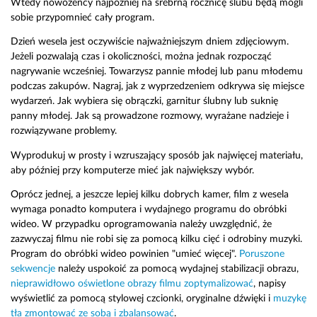
Wtedy nowożeńcy najpóźniej na srebrną rocznicę ślubu będą mogli
sobie przypomnieć cały program.
Dzień wesela jest oczywiście najważniejszym dniem zdjęciowym.
Jeżeli pozwalają czas i okoliczności, można jednak rozpocząć
nagrywanie wcześniej. Towarzysz pannie młodej lub panu młodemu
podczas zakupów. Nagraj, jak z wyprzedzeniem odkrywa się miejsce
wydarzeń. Jak wybiera się obrączki, garnitur ślubny lub suknię
panny młodej. Jak są prowadzone rozmowy, wyrażane nadzieje i
rozwiązywane problemy.
Wyprodukuj w prosty i wzruszający sposób jak najwięcej materiału,
aby później przy komputerze mieć jak największy wybór.
Oprócz jednej, a jeszcze lepiej kilku dobrych kamer, film z wesela
wymaga ponadto komputera i wydajnego programu do obróbki
wideo. W przypadku oprogramowania należy uwzględnić, że
zazwyczaj filmu nie robi się za pomocą kilku cięć i odrobiny muzyki.
Program do obróbki wideo powinien "umieć więcej".
Poruszone
sekwencje
należy uspokoić za pomocą wydajnej stabilizacji obrazu,
nieprawidłowo oświetlone obrazy filmu zoptymalizować
, napisy
wyświetlić za pomocą stylowej czcionki, oryginalne dźwięki i
muzykę
tła zmontować ze sobą i zbalansować
.