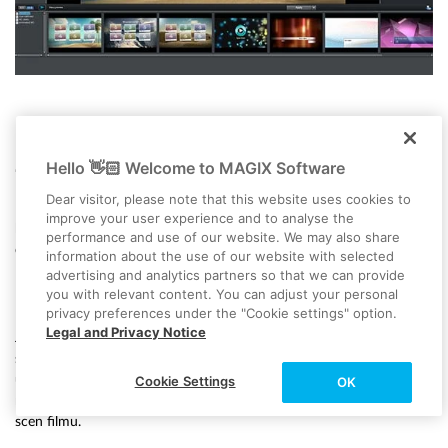
Nagrywanie na płycie filmu
z wesela z menu wyboru
Hello 👋🏻 Welcome to MAGIX Software
Dear visitor, please note that this website uses cookies to
Na koniec, gdy podczas odtwarzania w Video deluxe Plus wszystko
improve your user experience and to analyse the
brzmi i wygląda dobrze, nagraj swój film z wesela na płycie wraz z
performance and use of our website. We may also share
dobrze zaprojektowanym menu wyboru.
information about the use of our website with selected
advertising and analytics partners so that we can provide
Kliknij w górnej prawej części ekranu przycisk z płytą.
you with relevant content. You can adjust your personal
Powoduje to wyświetlenie interfejsu umożliwiającego nagrywanie.
privacy preferences under the "Cookie settings" option.
Legal and Privacy Notice
Jeżeli znaczniki rozdziałów nie zostały jeszcze ustawione, wyświetla
się pytanie, czy chcesz je ustawić samodzielnie, czy mają one zostać
ustawione automatycznie. Dzięki znacznikom rozdziałów widzowie
Cookie Settings
OK
mogą później za pomocą pilota przechodzić do różnych rozdziałów i
scen filmu.