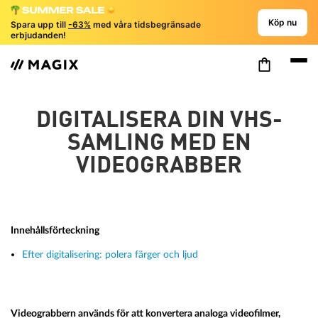
Köp nu
Spara upp till
-63%
med våra tidsbegränsade
erbjudanden!
DIGITALISERA DIN VHS-
SAMLING MED EN
VIDEOGRABBER
Innehållsförteckning
Efter digitalisering: polera färger och ljud
Videograbbern används för att konvertera analoga videofilmer,