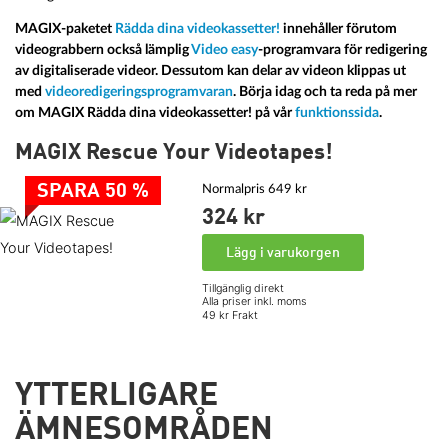
MAGIX-paketet
Rädda dina videokassetter!
innehåller förutom
videograbbern också lämplig
Video easy
-programvara för redigering
av digitaliserade videor. Dessutom kan delar av videon klippas ut
med
videoredigeringsprogramvaran
. Börja idag och ta reda på mer
om MAGIX Rädda dina videokassetter! på vår
funktionssida
.
MAGIX Rescue Your Videotapes!
SPARA 50 %
Normalpris 649 kr
324 kr
Lägg i varukorgen
Tillgänglig direkt
Alla priser inkl. moms
49 kr Frakt
YTTERLIGARE
ÄMNESOMRÅDEN