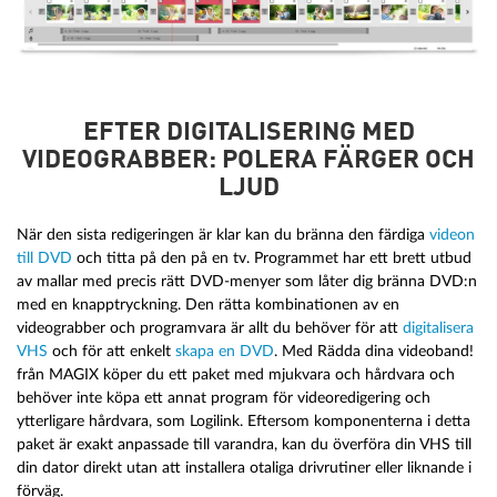
EFTER DIGITALISERING MED
VIDEOGRABBER: POLERA FÄRGER OCH
LJUD
När den sista redigeringen är klar kan du bränna den färdiga
videon
till DVD
och titta på den på en tv. Programmet har ett brett utbud
av mallar med precis rätt DVD-menyer som låter dig bränna DVD:n
med en knapptryckning. Den rätta kombinationen av en
videograbber och programvara är allt du behöver för att
digitalisera
VHS
och för att enkelt
skapa en DVD
. Med Rädda dina videoband!
från MAGIX köper du ett paket med mjukvara och hårdvara och
behöver inte köpa ett annat program för videoredigering och
ytterligare hårdvara, som Logilink. Eftersom komponenterna i detta
paket är exakt anpassade till varandra, kan du överföra din VHS till
din dator direkt utan att installera otaliga drivrutiner eller liknande i
förväg.