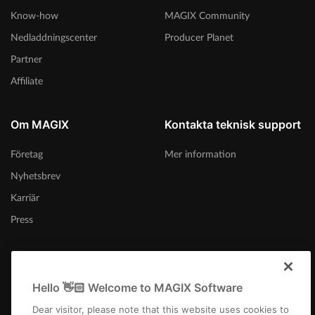
Know-how
MAGIX Community
Nedladdningscenter
Producer Planet
Partner
Affiliate
Om MAGIX
Kontakta teknisk support
Företag
Mer information
Nyhetsbrev
Karriär
Press
Hello 👋🏻 Welcome to MAGIX Software
Sverige
Dear visitor, please note that this website uses cookies to