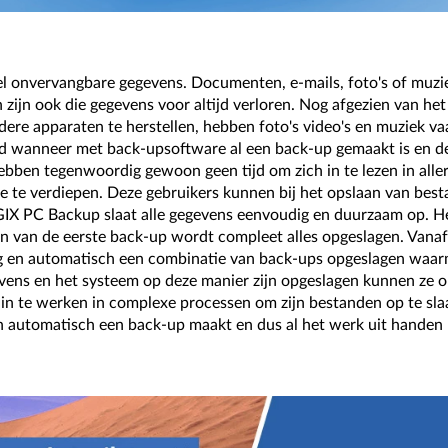
l onvervangbare gegevens. Documenten, e-mails, foto's of muzie
zijn ook die gegevens voor altijd verloren. Nog afgezien van het 
ere apparaten te herstellen, hebben foto's video's en muziek v
oed wanneer met back-upsoftware al een back-up gemaakt is en d
en tegenwoordig gewoon geen tijd om zich in te lezen in aller
e te verdiepen. Deze gebruikers kunnen bij het opslaan van be
X PC Backup slaat alle gegevens eenvoudig en duurzaam op. H
ken van de eerste back-up wordt compleet alles opgeslagen. Va
ig en automatisch een combinatie van back-ups opgeslagen waar
gevens en het systeem op deze manier zijn opgeslagen kunnen ze
t in te werken in complexe processen om zijn bestanden op te sla
n automatisch een back-up maakt en dus al het werk uit handen