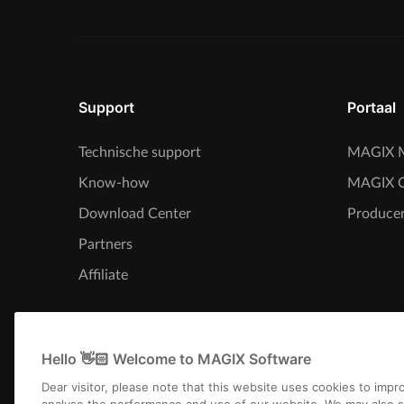
Support
Portaal
Technische support
MAGIX M
Know-how
MAGIX 
Download Center
Producer
Partners
Affiliate
Hello 👋🏻 Welcome to MAGIX Software
Dear visitor, please note that this website uses cookies to imp