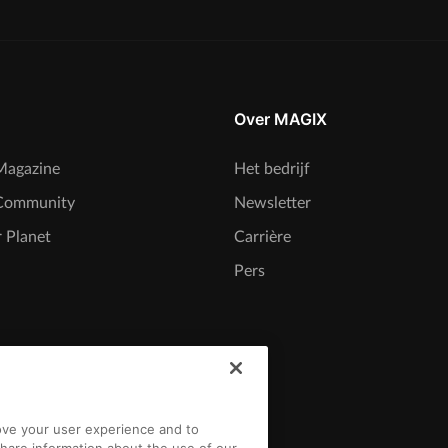
Over MAGIX
agazine
Het bedrijf
Community
Newsletter
 Planet
Carrière
Pers
rove your user experience and to