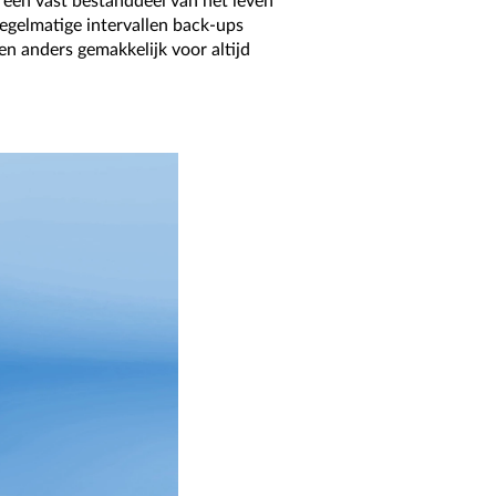
 een vast bestanddeel van het leven
egelmatige intervallen back-ups
n anders gemakkelijk voor altijd