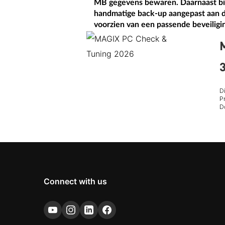
MB gegevens bewaren. Daarnaast bie
handmatige back-up aangepast aan de 
voorzien van een passende beveiligi
3
D
Pr
D
Connect with us