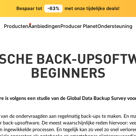
Bespaar tot
-63%
met onze tijdelijke deals!
Producten
Aanbiedingen
Producer Planet
Ondersteuning
SCHE BACK-UPSOFT
BEGINNERS
 is volgens een studie van de Global Data Backup Survey voor
t van de ondervraagden aan regelmatig back-ups te maken. En maa
r back-upsoftware. De meest waarschijnlijke reden hiervoor: ve
ingewikkelde processen. En tegelijk kan zo veel zo snel verloren 