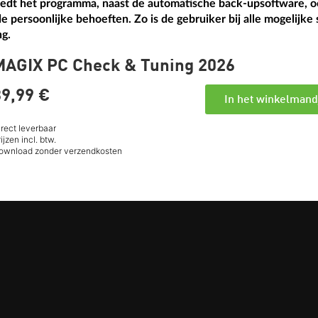
dt het programma, naast de automatische back-upsoftware, o
persoonlijke behoeften. Zo is de gebruiker bij alle mogelijke
ng.
MAGIX PC Check & Tuning 2026
9,
99
€
In het winkelmand
irect leverbaar
ijzen incl. btw.
ownload zonder verzendkosten