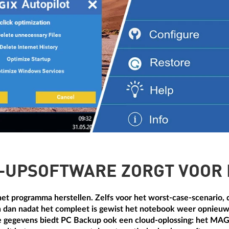
K-UPSOFTWARE ZORGT VOOR
t programma herstellen. Zelfs voor het worst-case-scenario, d
an nadat het compleet is gewist het notebook weer opnieuw z
jke gegevens biedt PC Backup ook een cloud-oplossing: het MA