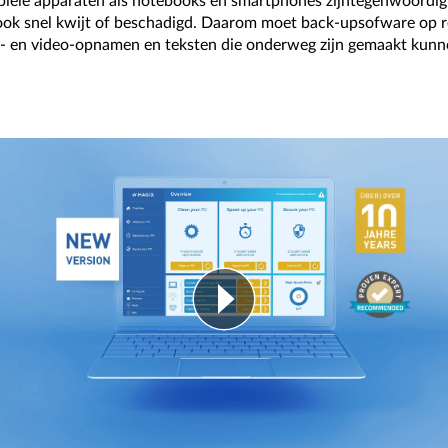
biele apparaten als notebooks en smartphones zijntegenwoordig
 ook snel kwijt of beschadigd. Daarom moet back-upsofware op r
- en video-opnamen en teksten die onderweg zijn gemaakt kunne