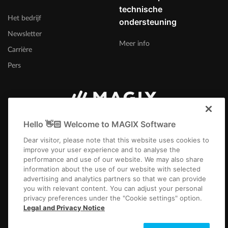
technische
Het bedrijf
ondersteuning
Newsletter
Meer info
Carrière
Pers
Nederland
Hello 👋🏻 Welcome to MAGIX Software
Dear visitor, please note that this website uses cookies to
improve your user experience and to analyse the
performance and use of our website. We may also share
information about the use of our website with selected
advertising and analytics partners so that we can provide
you with relevant content. You can adjust your personal
Colofon
Algemene voorwaarden
Wedstrijdvoorwaarden
privacy preferences under the "Cookie settings" option.
Gegevensbescherming
Cookie-instellingen
EULA
Betaling / verzenden
Legal and Privacy Notice
Overeenkomst herroepen
Copyright © 2003-2026 MAGIX. The mentioned product names may be