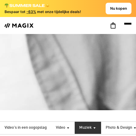
Nu kopen
Bespaar tot
-63%
met onze tijdelijke deals!
Video's in een oogopslag
Video
Muziek
Photo & Design