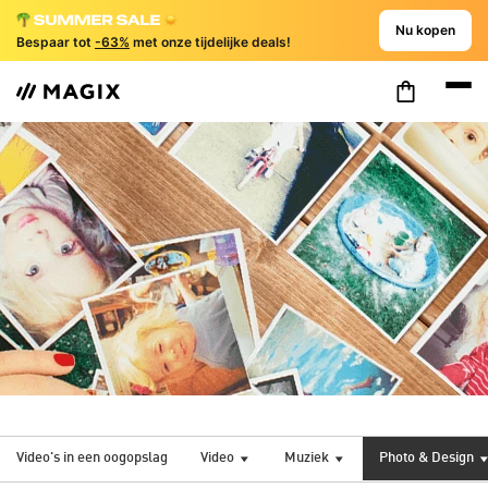
Nu kopen
Bespaar tot
-63%
met onze tijdelijke deals!
Video's in een oogopslag
Video
Muziek
Photo & Design